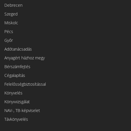
Debrecen
Szeged
Miskolc
Pécs
Győr
Adótanácsadás
Anyagért házhoz megy
Bérszámfejtés
Cégalapítás
Felelősségbiztosítással
Könyvelés
Könyvvizsgálat
NAV-, TB-képviselet
Távkönyvelés