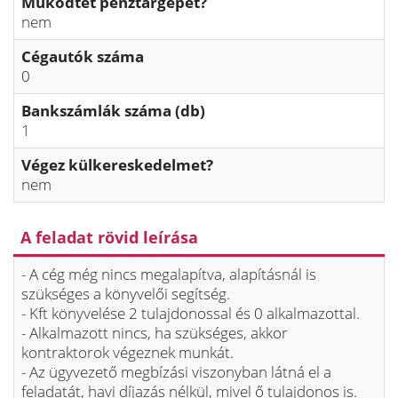
Működtet pénztárgépet?
nem
Cégautók száma
0
Bankszámlák száma (db)
1
Végez külkereskedelmet?
nem
A feladat rövid leírása
- A cég még nincs megalapítva, alapításnál is
szükséges a könyvelői segítség.
- Kft könyvelése 2 tulajdonossal és 0 alkalmazottal.
- Alkalmazott nincs, ha szükséges, akkor
kontraktorok végeznek munkát.
- Az ügyvezető megbízási viszonyban látná el a
feladatát, havi díjazás nélkül, mivel ő tulajdonos is.