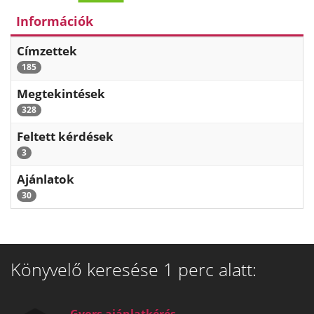
Információk
Címzettek
185
Megtekintések
328
Feltett kérdések
3
Ajánlatok
30
Könyvelő keresése 1 perc alatt: