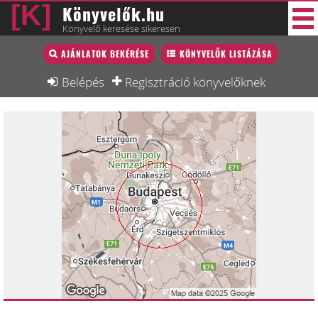
Könyvelők.hu
Könyvelő keresése sikeresen
Könyvelő lista
AJÁNLATOK BEKÉRÉSE
KÖNYVELŐK LISTÁZÁSA
30 új
Könyvelési munkák
Belépés
Regisztráció könyvelőknek
Fórum
Interjú
Blog
Állás
Képzésnaptár