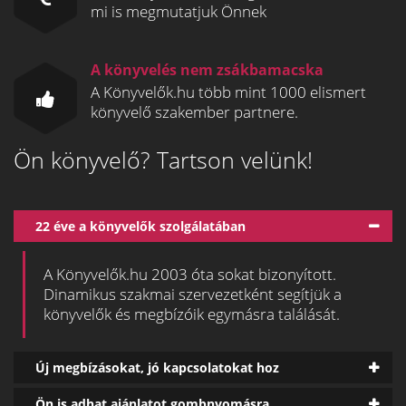
mi is megmutatjuk Önnek
A könyvelés nem zsákbamacska
A Könyvelők.hu több mint 1000 elismert
könyvelő szakember partnere.
Ön könyvelő? Tartson velünk!
22 éve a könyvelők szolgálatában
A Könyvelők.hu 2003 óta sokat bizonyított.
Dinamikus szakmai szervezetként segítjük a
könyvelők és megbízóik egymásra találását.
Új megbízásokat, jó kapcsolatokat hoz
Ön is adhat ajánlatot gombnyomásra