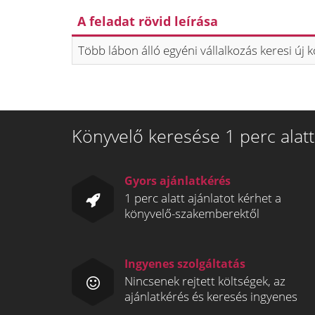
A feladat rövid leírása
Több lábon álló egyéni vállalkozás keresi új 
Könyvelő keresése 1 perc alatt
Gyors ajánlatkérés
1 perc alatt ajánlatot kérhet a
könyvelő-szakemberektől
Ingyenes szolgáltatás
Nincsenek rejtett költségek, az
ajánlatkérés és keresés ingyenes