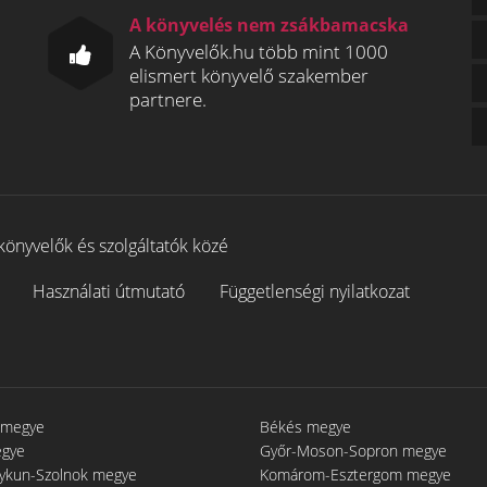
A könyvelés nem zsákbamacska
A Könyvelők.hu több mint 1000
elismert könyvelő szakember
partnere.
könyvelők és szolgáltatók közé
Használati útmutató
Függetlenségi nyilatkozat
 megye
Békés megye
egye
Győr-Moson-Sopron megye
gykun-Szolnok megye
Komárom-Esztergom megye