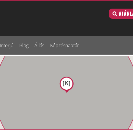
AJÁNL
Interjú
Blog
Állás
Képzésnaptár