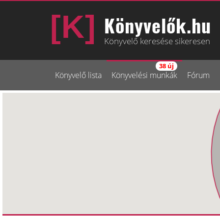
Könyvelők.hu
Könyvelő keresése sikeresen
38 új
Könyvelő lista
Könyvelési munkák
Fórum