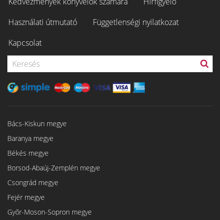
Kedvezmények könyvelők számára
Hírfigyelő
Használati útmutató
Függetlenségi nyilatkozat
Kapcsolat
Bács-Kiskun megye
Baranya megye
Békés megye
Borsod-Abaúj-Zemplén megye
Csongrád megye
Fejér megye
Győr-Moson-Sopron megye