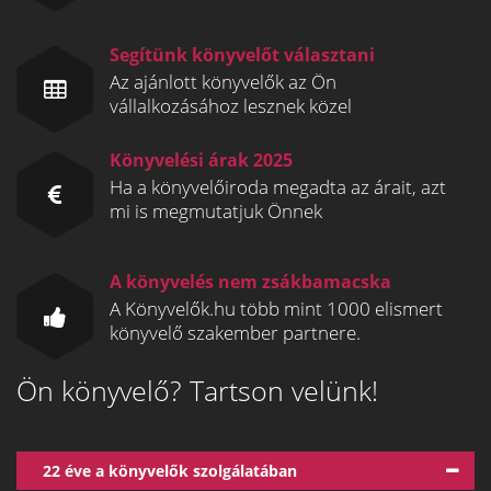
Segítünk könyvelőt választani
Az ajánlott könyvelők az Ön
vállalkozásához lesznek közel
Könyvelési árak 2025
Ha a könyvelőiroda megadta az árait, azt
mi is megmutatjuk Önnek
A könyvelés nem zsákbamacska
A Könyvelők.hu több mint 1000 elismert
könyvelő szakember partnere.
Ön könyvelő? Tartson velünk!
22 éve a könyvelők szolgálatában