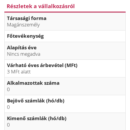
Részletek a vállalkozásról
Társasági forma
Magánszemély
Főtevékenység
Alapítás éve
Nincs megadva
Várható éves árbevétel (MFt)
3 MFt alatt
Alkalmazottak száma
0
Bejövő számlák (hó/db)
0
Kimenő számlák (hó/db)
0