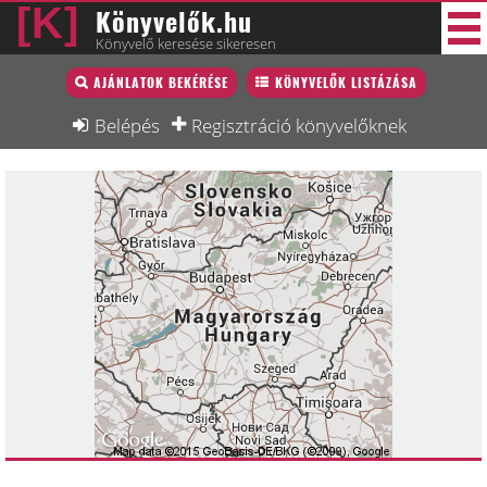
Könyvelők.hu
Könyvelő keresése sikeresen
Könyvelő lista
AJÁNLATOK BEKÉRÉSE
KÖNYVELŐK LISTÁZÁSA
46 új
Könyvelési munkák
Belépés
Regisztráció könyvelőknek
Fórum
Interjú
Blog
Állás
Képzésnaptár