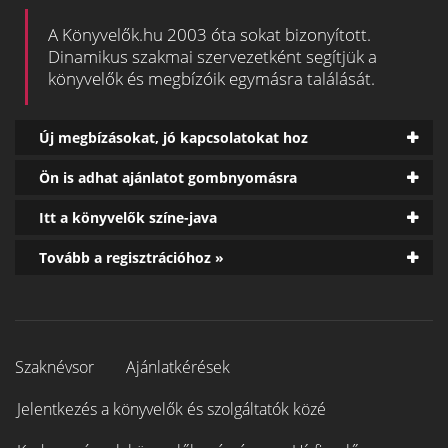
A Könyvelők.hu 2003 óta sokat bizonyított.
Dinamikus szakmai szervezetként segítjük a
könyvelők és megbízóik egymásra találását.
Új megbízásokat, jó kapcsolatokat hoz
Ön is adhat ajánlatot gombnyomásra
Itt a könyvelők színe-java
Tovább a regisztrációhoz »
Szaknévsor
Ajánlatkérések
Jelentkezés a könyvelők és szolgáltatók közé