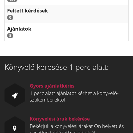
Feltett kérdések
0
Ajánlatok
5
Könyvelő keresése 1 perc alatt:
Gyors ajánlatkérés
1 perc alatt ajánlatot kérhet a könyvelő-
szakemberektől
Könyvelési árak bekérése
Bekérjük a könyvelési árakat Ön helyett és
egyetlen táblázatban adjuk át.