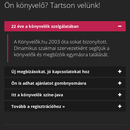
Ön könyvelő? Tartson velünk!
22 éve a könyvelők szolgálatában
A Könyvelők.hu 2003 óta sokat bizonyított.
Dinamikus szakmai szervezetként segítjük a
könyvelők és megbízóik egymásra találását.
Új megbízásokat, jó kapcsolatokat hoz
Ön is adhat ajánlatot gombnyomásra
Itt a könyvelők színe-java
Tovább a regisztrációhoz »