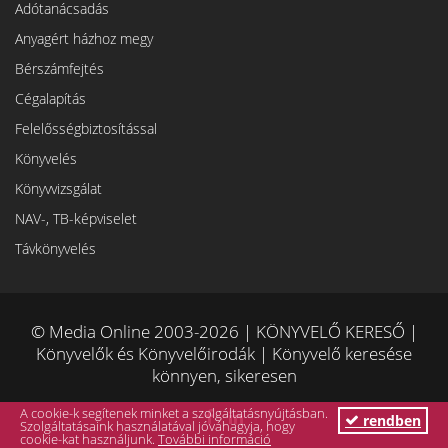
Adótanácsadás
Anyagért házhoz megy
Bérszámfejtés
Cégalapítás
Felelősségbiztosítással
Könyvelés
Könyvvizsgálat
NAV-, TB-képviselet
Távkönyvelés
© Media Online 2003-2026 | KÖNYVELŐ KERESŐ |
Könyvelők és Könyvelőirodák | Könyvelő keresése
könnyen, sikeresen
A cookie-k segítenek minket a szolgáltatásnyújtásban.
rendben
Szolgáltatásaink használatával jóváhagyja, hogy
cookie-kat használjunk.
További információ