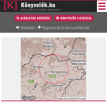
Könyvelők.hu
Könyvelő keresése sikeresen
Könyvelő lista
AJÁNLATOK BEKÉRÉSE
KÖNYVELŐK LISTÁZÁSA
34 új
Könyvelési munkák
Belépés
Regisztráció könyvelőknek
Fórum
Interjú
Blog
Állás
Képzésnaptár