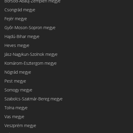
Borsod-Abaúj-Zemplén megye
Csongrád megye
Fejér megye
Győr-Moson-Sopron megye
Hajdú-Bihar megye
Heves megye
Jász-Nagykun-Szolnok megye
Komárom-Esztergom megye
Nógrád megye
Pest megye
Somogy megye
Szabolcs-Szatmár-Bereg megye
Tolna megye
Vas megye
Veszprém megye