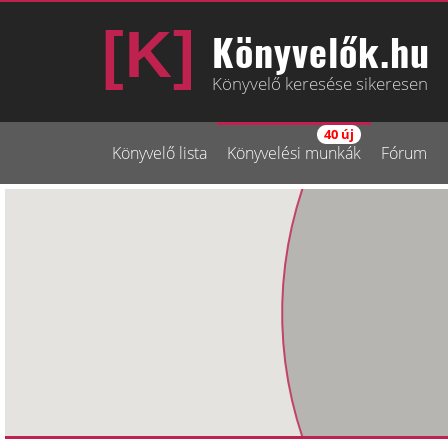
Könyvelők.hu
Könyvelő keresése sikeresen
40 új
Könyvelő lista
Könyvelési munkák
Fórum