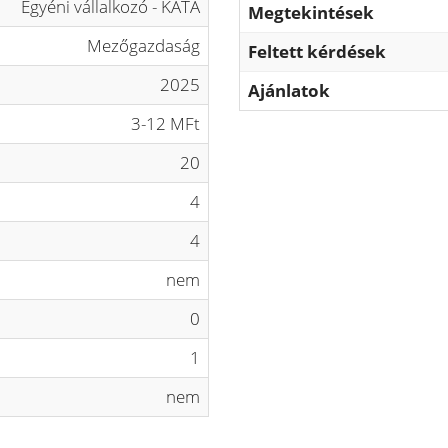
Egyéni vállalkozó - KATA
Megtekintések
Mezőgazdaság
Feltett kérdések
2025
Ajánlatok
3-12 MFt
20
4
4
nem
0
1
nem