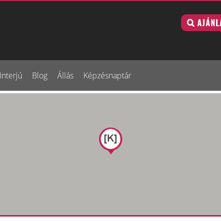
AJÁNL
Interjú
Blog
Állás
Képzésnaptár