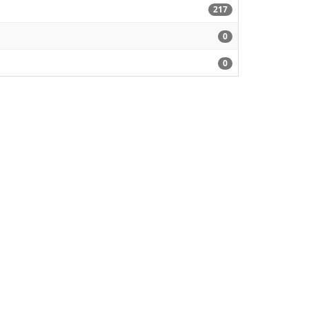
217
0
0