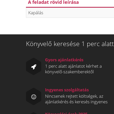
A feladat rövid leírása
Kapálás
Könyvelő keresése 1 perc alatt
Gyors ajánlatkérés
1 perc alatt ajánlatot kérhet a
könyvelő-szakemberektől
Ingyenes szolgáltatás
Nincsenek rejtett költségek, az
ajánlatkérés és keresés ingyenes