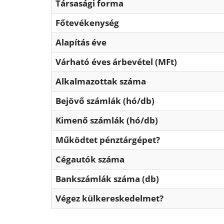
Társasági forma
Főtevékenység
Alapítás éve
Várható éves árbevétel (MFt)
Alkalmazottak száma
Bejövő számlák (hó/db)
Kimenő számlák (hó/db)
Működtet pénztárgépet?
Cégautók száma
Bankszámlák száma (db)
Végez külkereskedelmet?