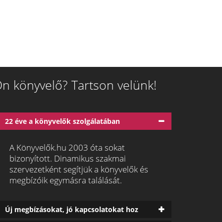
n könyvelő? Tartson velünk!
22 éve a könyvelők szolgálatában
A Könyvelők.hu 2003 óta sokat
bizonyított. Dinamikus szakmai
szervezetként segítjük a könyvelők és
megbízóik egymásra találását.
Új megbízásokat, jó kapcsolatokat hoz