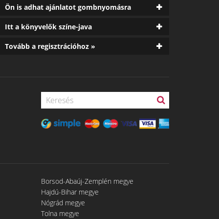
Ön is adhat ajánlatot gombnyomásra
Itt a könyvelők színe-java
Tovább a regisztrációhoz »
Borsod-Abaúj-Zemplén megye
Hajdú-Bihar megye
Nógrád megye
Tolna megye