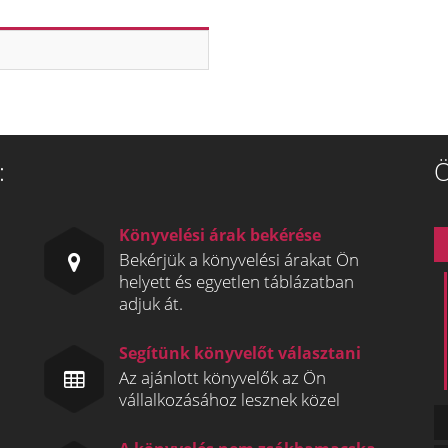
:
Ö
Könyvelési árak bekérése
Bekérjük a könyvelési árakat Ön
helyett és egyetlen táblázatban
adjuk át.
Segítünk könyvelőt választani
Az ajánlott könyvelők az Ön
vállalkozásához lesznek közel