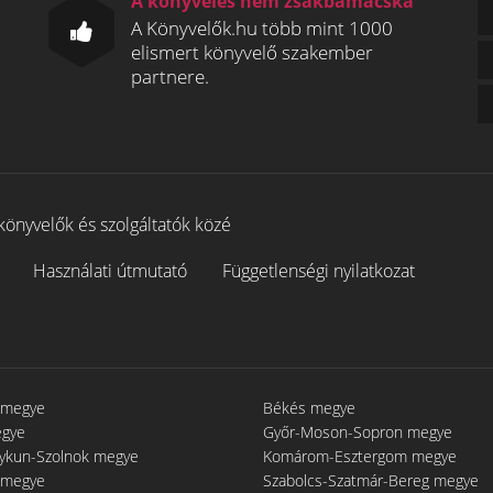
A könyvelés nem zsákbamacska
A Könyvelők.hu több mint 1000
elismert könyvelő szakember
partnere.
könyvelők és szolgáltatók közé
Használati útmutató
Függetlenségi nyilatkozat
 megye
Békés megye
egye
Győr-Moson-Sopron megye
gykun-Szolnok megye
Komárom-Esztergom megye
 megye
Szabolcs-Szatmár-Bereg megye