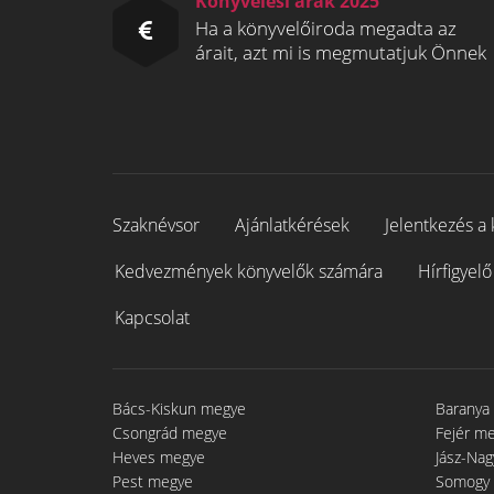
Könyvelési árak 2025
Ha a könyvelőiroda megadta az
árait, azt mi is megmutatjuk Önnek
Szaknévsor
Ajánlatkérések
Jelentkezés a 
Kedvezmények könyvelők számára
Hírfigyelő
Kapcsolat
Bács-Kiskun megye
Baranya
Csongrád megye
Fejér m
Heves megye
Jász-Na
Pest megye
Somogy