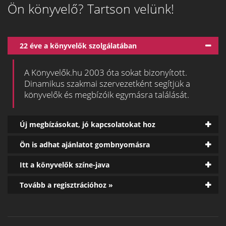
Ön könyvelő? Tartson velünk!
22 éve a könyvelők szolgálatában
A Könyvelők.hu 2003 óta sokat bizonyított.
Dinamikus szakmai szervezetként segítjük a
könyvelők és megbízóik egymásra találását.
Új megbízásokat, jó kapcsolatokat hoz
Ön is adhat ajánlatot gombnyomásra
Itt a könyvelők színe-java
Tovább a regisztrációhoz »