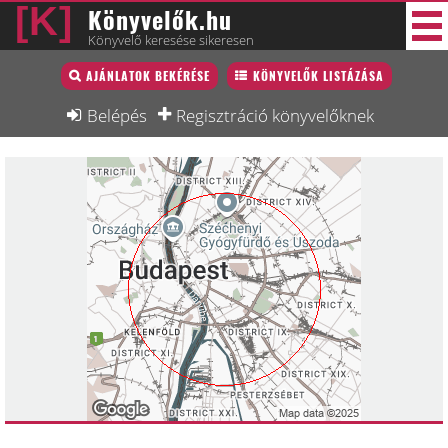
Könyvelők.hu
Könyvelő keresése sikeresen
Könyvelő lista
AJÁNLATOK BEKÉRÉSE
KÖNYVELŐK LISTÁZÁSA
46 új
Könyvelési munkák
Belépés
Regisztráció könyvelőknek
Fórum
Interjú
Blog
Állás
Képzésnaptár