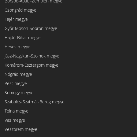
Borsod-Abaúj-Zemplén megye
Csongrád megye
Fejér megye
Győr-Moson-Sopron megye
Hajdú-Bihar megye
Heves megye
Jász-Nagykun-Szolnok megye
Komárom-Esztergom megye
Nógrád megye
Pest megye
Somogy megye
Szabolcs-Szatmár-Bereg megye
Tolna megye
Vas megye
Veszprém megye