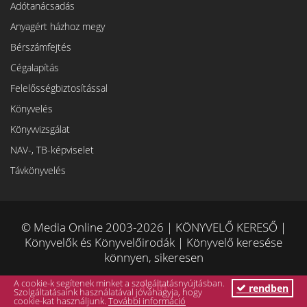
Adótanácsadás
Anyagért házhoz megy
Bérszámfejtés
Cégalapítás
Felelősségbiztosítással
Könyvelés
Könyvvizsgálat
NAV-, TB-képviselet
Távkönyvelés
© Media Online 2003-2026 | KÖNYVELŐ KERESŐ |
Könyvelők és Könyvelőirodák | Könyvelő keresése
könnyen, sikeresen
A cookie-k segítenek minket a szolgáltatásnyújtásban.
rendben
Szolgáltatásaink használatával jóváhagyja, hogy
cookie-kat használjunk.
További információ