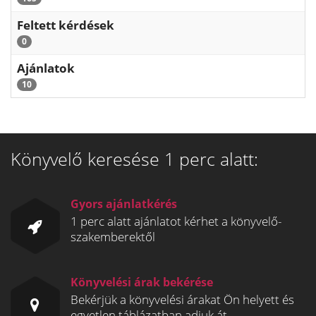
Feltett kérdések
0
Ajánlatok
10
Könyvelő keresése 1 perc alatt:
Gyors ajánlatkérés
1 perc alatt ajánlatot kérhet a könyvelő-
szakemberektől
Könyvelési árak bekérése
Bekérjük a könyvelési árakat Ön helyett és
egyetlen táblázatban adjuk át.