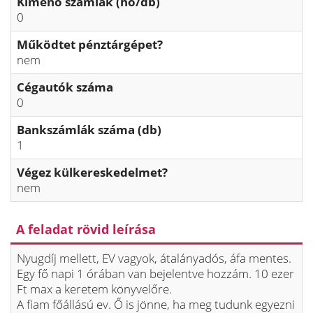
Kimenő számlák (hó/db)
0
Működtet pénztárgépet?
nem
Cégautók száma
0
Bankszámlák száma (db)
1
Végez külkereskedelmet?
nem
A feladat rövid leírása
Nyugdíj mellett, EV vagyok, átalányadós, áfa mentes.
Egy fő napi 1 órában van bejelentve hozzám. 10 ezer
Ft max a keretem könyvelőre.
A fiam főállású ev. Ő is jönne, ha meg tudunk egyezni