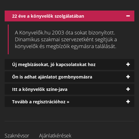
22 éve a könyvelők szolgálatában
A Könyvelők.hu 2003 óta sokat bizonyított.
Dinamikus szakmai szervezetként segítjük a
könyvelők és megbízóik egymásra találását.
Új megbízásokat, jó kapcsolatokat hoz
Ön is adhat ajánlatot gombnyomásra
Itt a könyvelők színe-java
Tovább a regisztrációhoz »
Szaknévsor
Ajánlatkérések