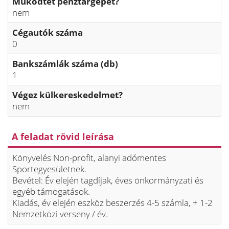
Működtet pénztárgépet?
nem
Cégautók száma
0
Bankszámlák száma (db)
1
Végez külkereskedelmet?
nem
A feladat rövid leírása
Könyvelés Non-profit, alanyi adómentes
Sportegyesületnek.
Bevétel: Év elején tagdíjak, éves önkormányzati és
egyéb támogatások.
Kiadás, év elején eszköz beszerzés 4-5 számla, + 1-2
Nemzetközi verseny / év.