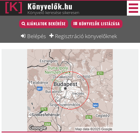
Könyvelők.hu
Könyvelő keresése sikeresen
Könyvelő lista
AJÁNLATOK BEKÉRÉSE
KÖNYVELŐK LISTÁZÁSA
29 új
Könyvelési munkák
Belépés
Regisztráció könyvelőknek
Fórum
Interjú
Blog
Állás
Képzésnaptár