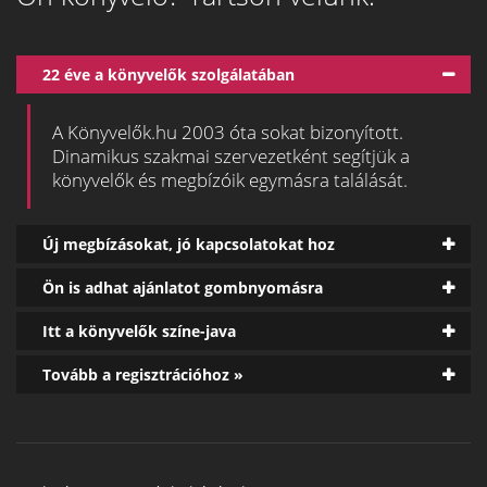
22 éve a könyvelők szolgálatában
A Könyvelők.hu 2003 óta sokat bizonyított.
Dinamikus szakmai szervezetként segítjük a
könyvelők és megbízóik egymásra találását.
Új megbízásokat, jó kapcsolatokat hoz
Ön is adhat ajánlatot gombnyomásra
Itt a könyvelők színe-java
Tovább a regisztrációhoz »