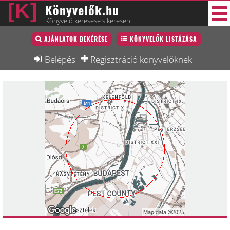
Könyvelők.hu
Könyvelő keresése sikeresen
Könyvelő lista
AJÁNLATOK BEKÉRÉSE
KÖNYVELŐK LISTÁZÁSA
45 új
Könyvelési munkák
Belépés
Regisztráció könyvelőknek
Fórum
Interjú
Blog
Állás
Képzésnaptár