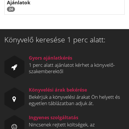
Ajánlatok
24
Könyvelő keresése 1 perc alatt:
Gyors ajánlatkérés
1 perc alatt ajánlatot kérhet a könyvelő-
szakemberektől
Könyvelési árak bekérése
Bekérjük a könyvelési árakat Ön helyett és
egyetlen táblázatban adjuk át.
Ingyenes szolgáltatás
Nincsenek rejtett költségek, az