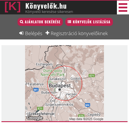
Könyvelők.hu
Könyvelő keresése sikeresen
Könyvelő lista
AJÁNLATOK BEKÉRÉSE
KÖNYVELŐK LISTÁZÁSA
27 új
Könyvelési munkák
Belépés
Regisztráció könyvelőknek
Fórum
Interjú
Blog
Állás
Képzésnaptár