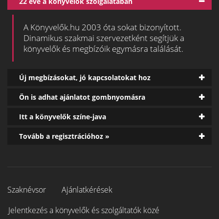
22 éve a könyvelők szolgálatában
A Könyvelők.hu 2003 óta sokat bizonyított.
Dinamikus szakmai szervezetként segítjük a
könyvelők és megbízóik egymásra találását.
Új megbízásokat, jó kapcsolatokat hoz
Ön is adhat ajánlatot gombnyomásra
Itt a könyvelők színe-java
Tovább a regisztrációhoz »
Szaknévsor
Ajánlatkérések
Jelentkezés a könyvelők és szolgáltatók közé