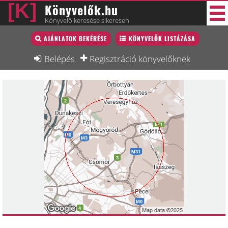
Könyvelők.hu
Könyvelő keresése sikeresen
Könyvelő lista
AJÁNLATOK BEKÉRÉSE
KÖNYVELŐK LISTÁZÁSA
31 új
Könyvelési munkák
Belépés
Regisztráció könyvelőknek
Fórum
Interjú
Blog
Állás
Képzésnaptár