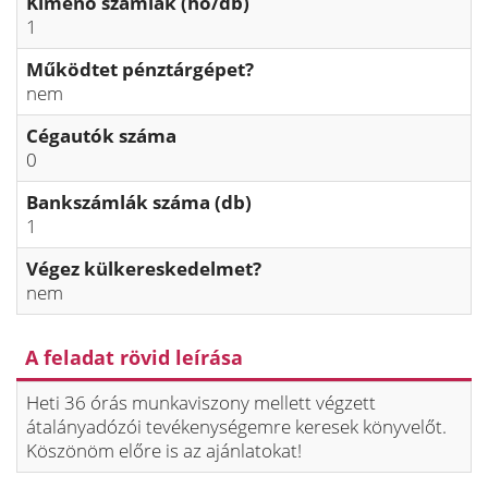
Kimenő számlák (hó/db)
1
Működtet pénztárgépet?
nem
Cégautók száma
0
Bankszámlák száma (db)
1
Végez külkereskedelmet?
nem
A feladat rövid leírása
Heti 36 órás munkaviszony mellett végzett
átalányadózói tevékenységemre keresek könyvelőt.
Köszönöm előre is az ajánlatokat!