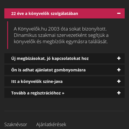
22 éve a könyvelők szolgálatában
A Könyvelők.hu 2003 óta sokat bizonyított.
Dinamikus szakmai szervezetként segítjük a
könyvelők és megbízóik egymásra találását.
Új megbízásokat, jó kapcsolatokat hoz
Ön is adhat ajánlatot gombnyomásra
Itt a könyvelők színe-java
Tovább a regisztrációhoz »
Szaknévsor
Ajánlatkérések