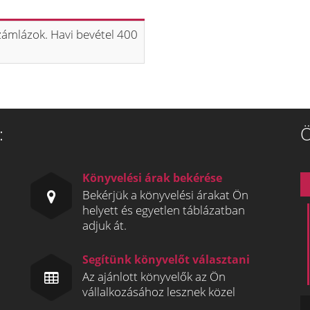
ámlázok. Havi bevétel 400
:
Ö
Könyvelési árak bekérése
Bekérjük a könyvelési árakat Ön
helyett és egyetlen táblázatban
adjuk át.
Segítünk könyvelőt választani
Az ajánlott könyvelők az Ön
vállalkozásához lesznek közel