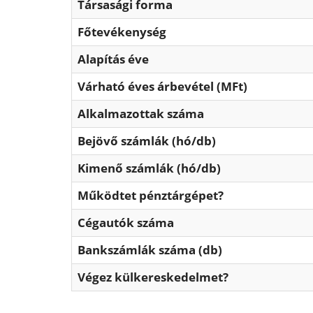
Társasági forma
Főtevékenység
Alapítás éve
Várható éves árbevétel (MFt)
Alkalmazottak száma
Bejövő számlák (hó/db)
Kimenő számlák (hó/db)
Működtet pénztárgépet?
Cégautók száma
Bankszámlák száma (db)
Végez külkereskedelmet?