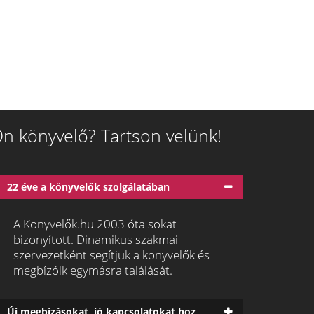
n könyvelő? Tartson velünk!
22 éve a könyvelők szolgálatában
A Könyvelők.hu 2003 óta sokat
bizonyított. Dinamikus szakmai
szervezetként segítjük a könyvelők és
megbízóik egymásra találását.
Új megbízásokat, jó kapcsolatokat hoz