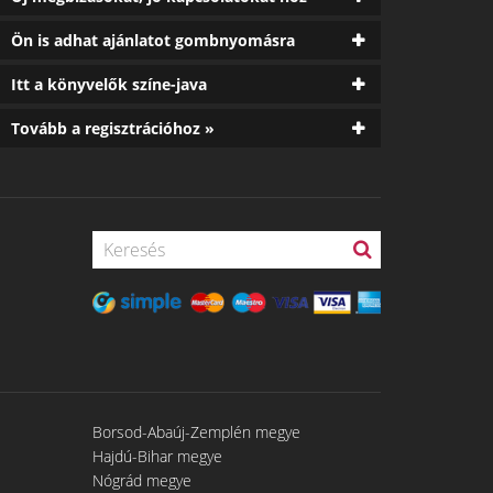
Ön is adhat ajánlatot gombnyomásra
Itt a könyvelők színe-java
Tovább a regisztrációhoz »
Borsod-Abaúj-Zemplén megye
Hajdú-Bihar megye
Nógrád megye