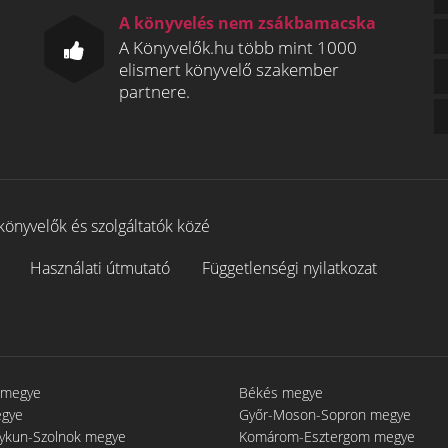
A könyvelés nem zsákbamacska
A Könyvelők.hu több mint 1000
elismert könyvelő szakember
partnere.
könyvelők és szolgáltatók közé
Használati útmutató
Függetlenségi nyilatkozat
 megye
Békés megye
egye
Győr-Moson-Sopron megye
gykun-Szolnok megye
Komárom-Esztergom megye