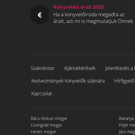
Könyvelési árak 2025
Ha a könyvelőiroda megadta az
árait, azt mi is megmutatjuk Önnek
Szaknévsor
Ajánlatkérések
Jelentkezés a 
Kedvezmények könyvelők számára
Hírfigyelő
Kapcsolat
Bács-Kiskun megye
Baranya
Csongrád megye
Fejér m
Heves megye
Jász-Na