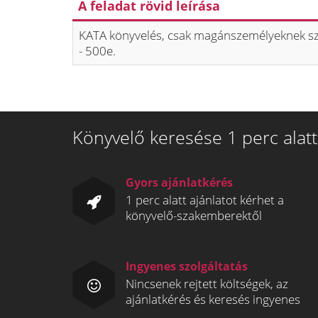
A feladat rövid leírása
KATA könyvelés, csak magánszemélyeknek sz
- 500e.
Könyvelő keresése 1 perc alatt
Gyors ajánlatkérés
1 perc alatt ajánlatot kérhet a
könyvelő-szakemberektől
Ingyenes szolgáltatás
Nincsenek rejtett költségek, az
ajánlatkérés és keresés ingyenes