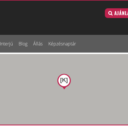
AJÁNL
Interjú
Blog
Állás
Képzésnaptár