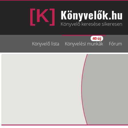
Könyvelők.hu
Könyvelő keresése sikeresen
40 új
Könyvelő lista
Könyvelési munkák
Fórum