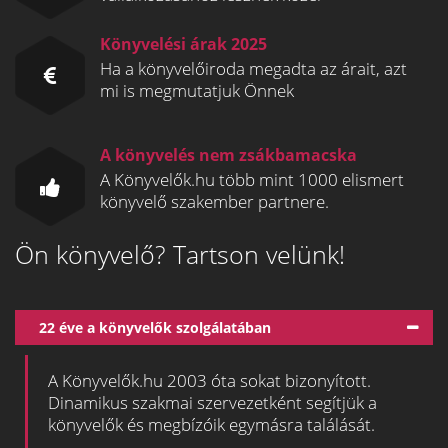
Könyvelési árak 2025
Ha a könyvelőiroda megadta az árait, azt
mi is megmutatjuk Önnek
A könyvelés nem zsákbamacska
A Könyvelők.hu több mint 1000 elismert
könyvelő szakember partnere.
Ön könyvelő? Tartson velünk!
22 éve a könyvelők szolgálatában
A Könyvelők.hu 2003 óta sokat bizonyított.
Dinamikus szakmai szervezetként segítjük a
könyvelők és megbízóik egymásra találását.