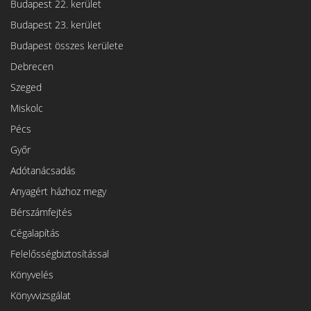
Budapest 22. kerület
Budapest 23. kerület
Budapest összes kerülete
Debrecen
Szeged
Miskolc
Pécs
Győr
Adótanácsadás
Anyagért házhoz megy
Bérszámfejtés
Cégalapítás
Felelősségbiztosítással
Könyvelés
Könyvvizsgálat