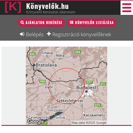
Könyvelők.hu
Könyvelő keresése sikeresen
Könyvelő lista
AJÁNLATOK BEKÉRÉSE
KÖNYVELŐK LISTÁZÁSA
43 új
Könyvelési munkák
Belépés
Regisztráció könyvelőknek
Fórum
Interjú
Blog
Állás
Képzésnaptár