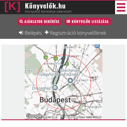
Könyvelők.hu
Könyvelő keresése sikeresen
Könyvelő lista
AJÁNLATOK BEKÉRÉSE
KÖNYVELŐK LISTÁZÁSA
40 új
Könyvelési munkák
Belépés
Regisztráció könyvelőknek
Fórum
Interjú
Blog
Állás
Képzésnaptár