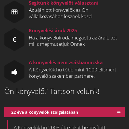
Segítünk könyvelőt választani
Az ajánlott könyvelők az Ön
vállalkozásához lesznek közel
Könyvelési árak 2025
Ha a könyvelőiroda megadta az árait, azt
mi is megmutatjuk Önnek
A könyvelés nem zsákbamacska
A Könyvelők.hu több mint 1000 elismert
könyvelő szakember partnere.
Ön könyvelő? Tartson velünk!
22 éve a könyvelők szolgálatában
A Könyvelők.hu 2003 óta sokat bizonyított.