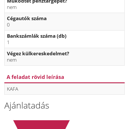
Működtet pénztárgépet?
nem
Cégautók száma
0
Bankszámlák száma (db)
1
Végez külkereskedelmet?
nem
A feladat rövid leírása
KAFA
Ajánlatadás