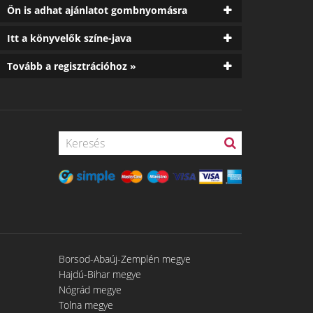
Ön is adhat ajánlatot gombnyomásra
Itt a könyvelők színe-java
Tovább a regisztrációhoz »
Borsod-Abaúj-Zemplén megye
Hajdú-Bihar megye
Nógrád megye
Tolna megye