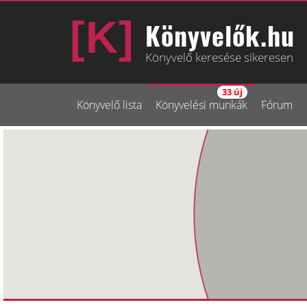
Könyvelők.hu
Könyvelő keresése sikeresen
33 új
Könyvelő lista
Könyvelési munkák
Fórum