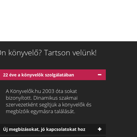
n könyvelő? Tartson velünk!
22 éve a könyvelők szolgálatában
A Könyvelők.hu 2003 óta sokat
bizonyított. Dinamikus szakmai
szervezetként segítjük a könyvelők és
megbízóik egymásra találását.
Új megbízásokat, jó kapcsolatokat hoz