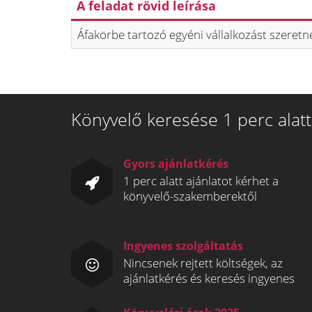
A feladat rövid leírása
Áfakörbe tartozó egyéni vállalkozást szeretné
Könyvelő keresése 1 perc alatt
Gyors ajánlatkérés
1 perc alatt ajánlatot kérhet a
könyvelő-szakemberektől
Ingyenes szolgáltatás
Nincsenek rejtett költségek, az
ajánlatkérés és keresés ingyenes