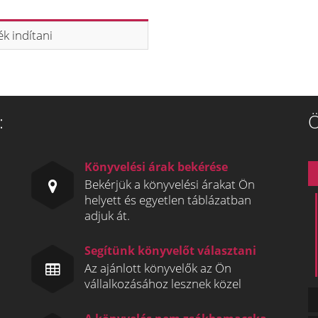
k indítani
:
Ö
Könyvelési árak bekérése
Bekérjük a könyvelési árakat Ön
helyett és egyetlen táblázatban
adjuk át.
Segítünk könyvelőt választani
Az ajánlott könyvelők az Ön
vállalkozásához lesznek közel