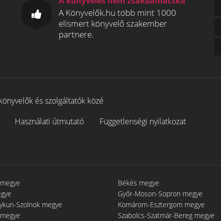
A könyvelés nem zsákbamacska
A Könyvelők.hu több mint 1000
elismert könyvelő szakember
partnere.
könyvelők és szolgáltatók közé
Használati útmutató
Függetlenségi nyilatkozat
 megye
Békés megye
egye
Győr-Moson-Sopron megye
gykun-Szolnok megye
Komárom-Esztergom megye
 megye
Szabolcs-Szatmár-Bereg megye