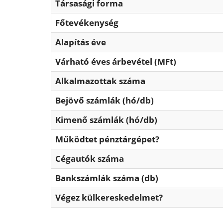
Társasági forma
Főtevékenység
Alapítás éve
Várható éves árbevétel (MFt)
Alkalmazottak száma
Bejövő számlák (hó/db)
Kimenő számlák (hó/db)
Működtet pénztárgépet?
Cégautók száma
Bankszámlák száma (db)
Végez külkereskedelmet?