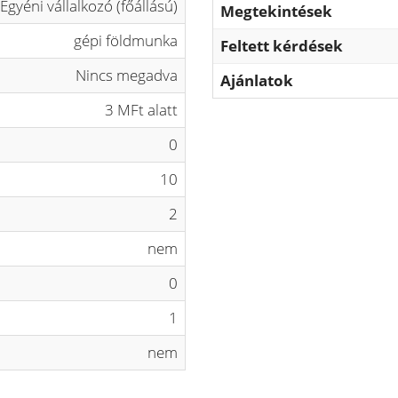
Egyéni vállalkozó (főállású)
Megtekintések
gépi földmunka
Feltett kérdések
Nincs megadva
Ajánlatok
3 MFt alatt
0
10
2
nem
0
1
nem