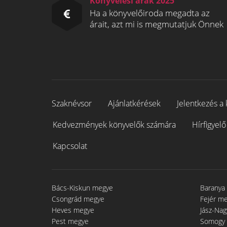
Könyvelési árak 2025
Ha a könyvelőiroda megadta az
árait, azt mi is megmutatjuk Önnek
Szaknévsor
Ajánlatkérések
Jelentkezés a 
Kedvezmények könyvelők számára
Hírfigyelő
Kapcsolat
Bács-Kiskun megye
Baranya
Csongrád megye
Fejér m
Heves megye
Jász-Na
Pest megye
Somogy