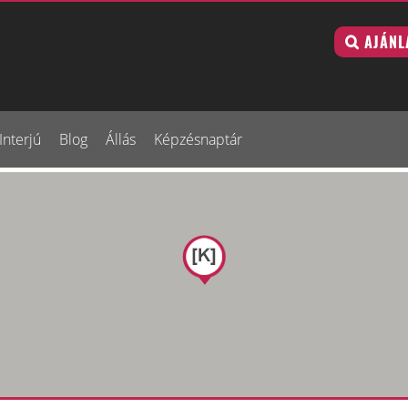
AJÁNL
Interjú
Blog
Állás
Képzésnaptár