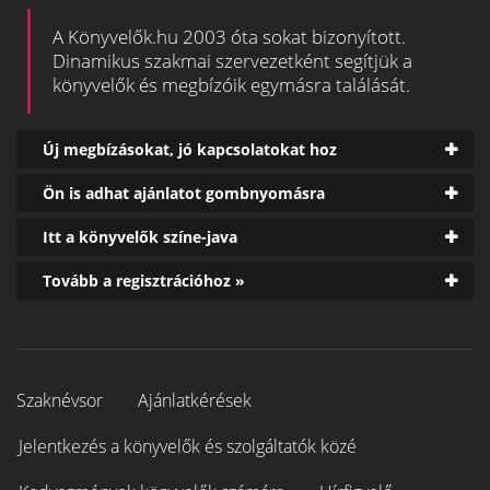
A Könyvelők.hu 2003 óta sokat bizonyított.
Dinamikus szakmai szervezetként segítjük a
könyvelők és megbízóik egymásra találását.
Új megbízásokat, jó kapcsolatokat hoz
Ön is adhat ajánlatot gombnyomásra
Itt a könyvelők színe-java
Tovább a regisztrációhoz »
Szaknévsor
Ajánlatkérések
Jelentkezés a könyvelők és szolgáltatók közé