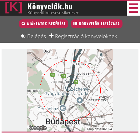
Könyvelők.hu
Könyvelő keresése sikeresen
Könyvelő lista
AJÁNLATOK BEKÉRÉSE
KÖNYVELŐK LISTÁZÁSA
48 új
Könyvelési munkák
Belépés
Regisztráció könyvelőknek
Fórum
Interjú
Blog
Állás
Képzésnaptár