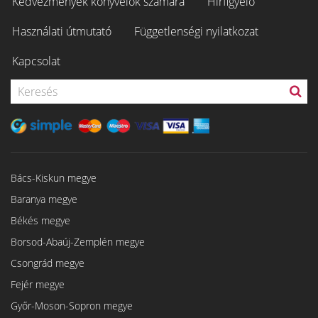
Kedvezmények könyvelők számára
Hírfigyelő
Használati útmutató
Függetlenségi nyilatkozat
Kapcsolat
Bács-Kiskun megye
Baranya megye
Békés megye
Borsod-Abaúj-Zemplén megye
Csongrád megye
Fejér megye
Győr-Moson-Sopron megye