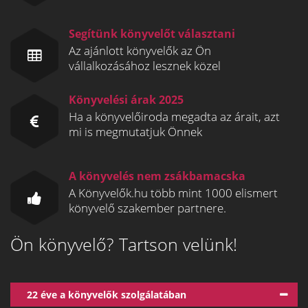
Segítünk könyvelőt választani
Az ajánlott könyvelők az Ön
vállalkozásához lesznek közel
Könyvelési árak 2025
Ha a könyvelőiroda megadta az árait, azt
mi is megmutatjuk Önnek
A könyvelés nem zsákbamacska
A Könyvelők.hu több mint 1000 elismert
könyvelő szakember partnere.
Ön könyvelő? Tartson velünk!
22 éve a könyvelők szolgálatában