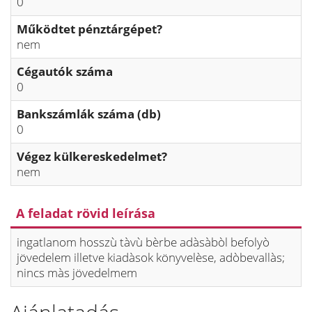
0
Működtet pénztárgépet?
nem
Cégautók száma
0
Bankszámlák száma (db)
0
Végez külkereskedelmet?
nem
A feladat rövid leírása
ingatlanom hosszù tàvù bèrbe adàsàbòl befolyò
jövedelem illetve kiadàsok könyvelèse, adòbevallàs;
nincs màs jövedelmem