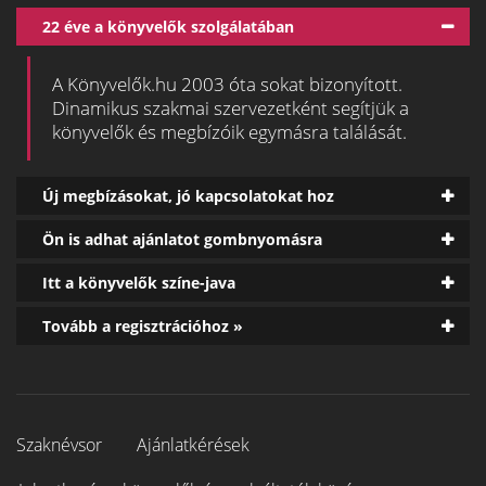
22 éve a könyvelők szolgálatában
A Könyvelők.hu 2003 óta sokat bizonyított.
Dinamikus szakmai szervezetként segítjük a
könyvelők és megbízóik egymásra találását.
Új megbízásokat, jó kapcsolatokat hoz
Ön is adhat ajánlatot gombnyomásra
Itt a könyvelők színe-java
Tovább a regisztrációhoz »
Szaknévsor
Ajánlatkérések