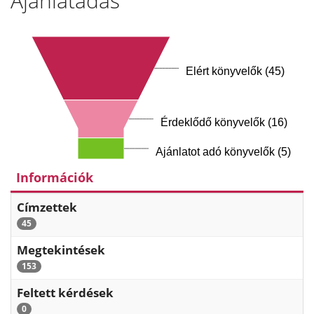
Ajánlatadás
Elért könyvelők (45)
Érdeklődő könyvelők (16)
Ajánlatot adó könyvelők (5)
Információk
Címzettek
45
Megtekintések
153
Feltett kérdések
0