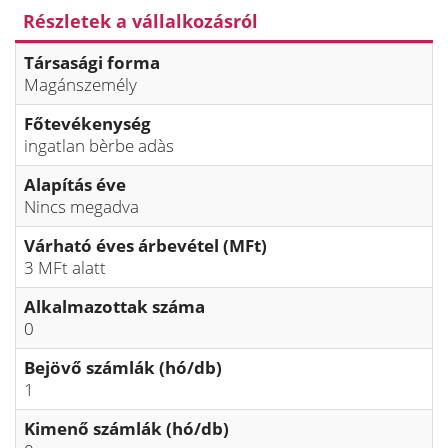
Részletek a vállalkozásról
Társasági forma
Magánszemély
Főtevékenység
ingatlan bèrbe adàs
Alapítás éve
Nincs megadva
Várható éves árbevétel (MFt)
3 MFt alatt
Alkalmazottak száma
0
Bejövő számlák (hó/db)
1
Kimenő számlák (hó/db)