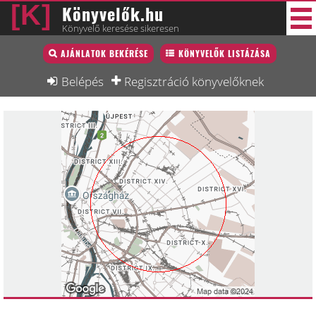
Könyvelők.hu
Könyvelő keresése sikeresen
Könyvelő lista
AJÁNLATOK BEKÉRÉSE
KÖNYVELŐK LISTÁZÁSA
31 új
Könyvelési munkák
Belépés
Regisztráció könyvelőknek
Fórum
Interjú
Blog
Állás
Képzésnaptár