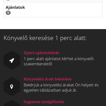
Ajánlatok
5
Könyvelő keresése 1 perc alatt:
Gyors ajánlatkérés
1 perc alatt ajánlatot kérhet a könyvelő-
szakemberektől
Könyvelési árak bekérése
Bekérjük a könyvelési árakat Ön helyett és
egyetlen táblázatban adjuk át.
Ingyenes szolgáltatás