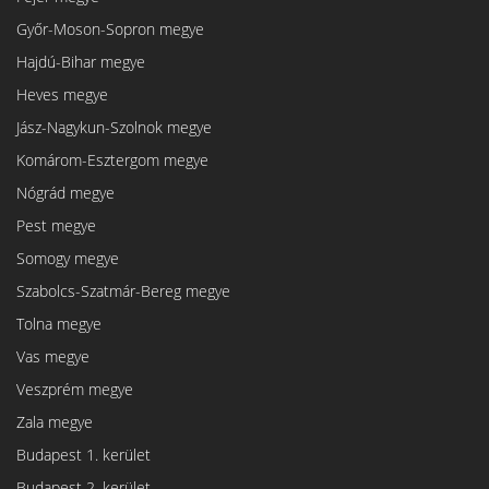
Győr-Moson-Sopron megye
Hajdú-Bihar megye
Heves megye
Jász-Nagykun-Szolnok megye
Komárom-Esztergom megye
Nógrád megye
Pest megye
Somogy megye
Szabolcs-Szatmár-Bereg megye
Tolna megye
Vas megye
Veszprém megye
Zala megye
Budapest 1. kerület
Budapest 2. kerület