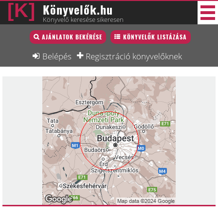
Könyvelők.hu
Könyvelő keresése sikeresen
Könyvelő lista
AJÁNLATOK BEKÉRÉSE
KÖNYVELŐK LISTÁZÁSA
47 új
Könyvelési munkák
Belépés
Regisztráció könyvelőknek
Fórum
Interjú
Blog
Állás
Képzésnaptár