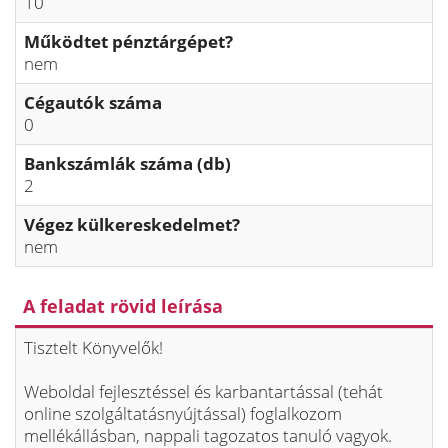
10
Működtet pénztárgépet?
nem
Cégautók száma
0
Bankszámlák száma (db)
2
Végez külkereskedelmet?
nem
A feladat rövid leírása
Tisztelt Könyvelők!
Weboldal fejlesztéssel és karbantartással (tehát
online szolgáltatásnyújtással) foglalkozom
mellékállásban, nappali tagozatos tanuló vagyok.