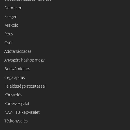
Debrecen
Szeged
Miskolc
Pécs
Győr
Adótanácsadás
Anyagért házhoz megy
Bérszámfejtés
Cégalapítás
Felelősségbiztosítással
Könyvelés
Könyvvizsgálat
NAV-, TB-képviselet
Távkönyvelés