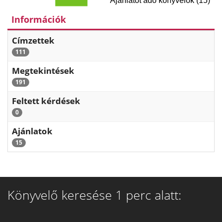
Ajánlatot adó könyvelők (15)
Információk
Címzettek
111
Megtekintések
191
Feltett kérdések
0
Ajánlatok
15
Könyvelő keresése 1 perc alatt: