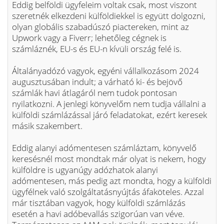
Eddig belföldi ügyfeleim voltak csak, most viszont
szeretnék elkezdeni külföldiekkel is együtt dolgozni,
olyan globális szabadúszó piactereken, mint az
Upwork vagy a Fiverr; lehetőleg cégnek is
számláznék, EU-s és EU-n kívüli ország felé is.
Általányadózó vagyok, egyéni vállalkozásom 2024
augusztusában indult; a várható ki- és bejövő
számlák havi átlagáról nem tudok pontosan
nyilatkozni. A jenlegi könyvelőm nem tudja vállalni a
külföldi számlázással járó feladatokat, ezért keresek
másik szakembert.
Eddig alanyi adómentesen számláztam, könyvelő
keresésnél most mondtak már olyat is nekem, hogy
külföldre is ugyanúgy adózhatok alanyi
adómentesen, más pedig azt mondta, hogy a külföldi
ügyfélnek való szolgáltatásnyújtás áfaköteles. Azzal
már tisztában vagyok, hogy külföldi számlázás
esetén a havi adóbevallás szigorúan van véve.