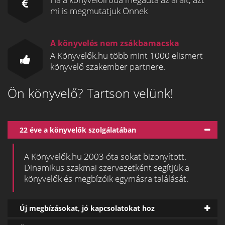
mi is megmutatjuk Önnek
A könyvelés nem zsákbamacska
A Könyvelők.hu több mint 1000 elismert
könyvelő szakember partnere.
Ön könyvelő? Tartson velünk!
22 éve a könyvelők szolgálatában
A Könyvelők.hu 2003 óta sokat bizonyított.
Dinamikus szakmai szervezetként segítjük a
könyvelők és megbízóik egymásra találását.
Új megbízásokat, jó kapcsolatokat hoz