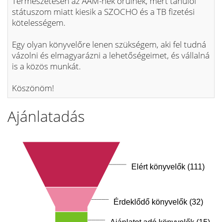
Természetesen az AAM-nek örülnék, mert tanulói
státuszom miatt kiesik a SZOCHO és a TB fizetési
kötelességem.
Egy olyan könyvelőre lenen szükségem, aki fel tudná
vázolni és elmagyarázni a lehetőségeimet, és vállalná
is a közös munkát.
Köszönöm!
Ajánlatadás
Elért könyvelők (111)
Érdeklődő könyvelők (32)