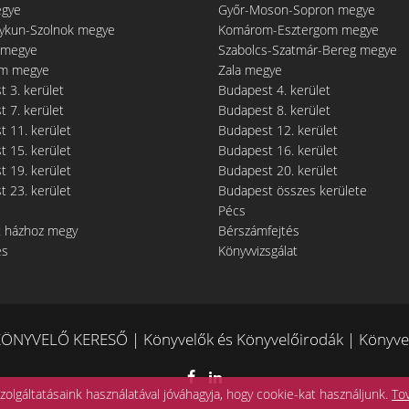
egye
Győr-Moson-Sopron megye
gykun-Szolnok megye
Komárom-Esztergom megye
 megye
Szabolcs-Szatmár-Bereg megye
m megye
Zala megye
 3. kerület
Budapest 4. kerület
 7. kerület
Budapest 8. kerület
 11. kerület
Budapest 12. kerület
 15. kerület
Budapest 16. kerület
 19. kerület
Budapest 20. kerület
 23. kerület
Budapest összes kerülete
Pécs
t házhoz megy
Bérszámfejtés
és
Könyvvizsgálat
ÖNYVELŐ KERESŐ | Könyvelők és Könyvelőirodák | Könyvel
zolgáltatásaink használatával jóváhagyja, hogy cookie-kat használjunk.
To