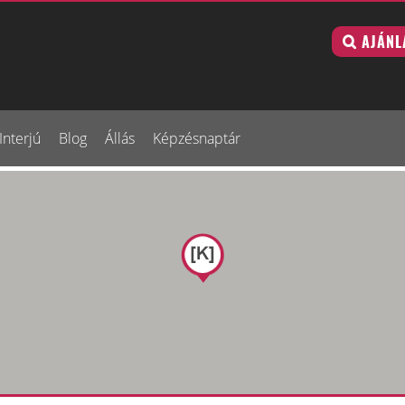
AJÁNL
Interjú
Blog
Állás
Képzésnaptár