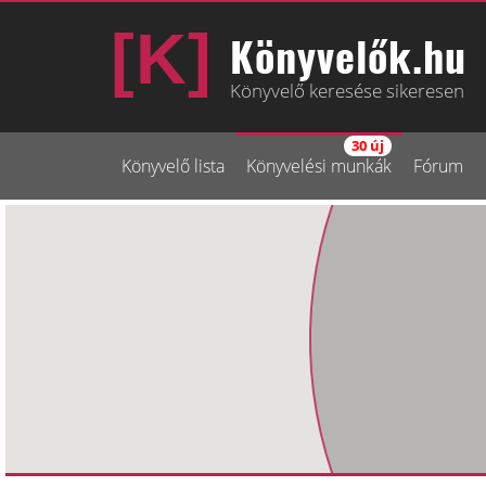
Könyvelők.hu
Könyvelő keresése sikeresen
30 új
Könyvelő lista
Könyvelési munkák
Fórum