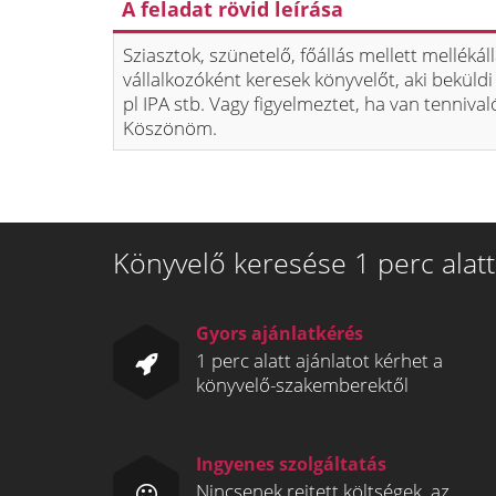
A feladat rövid leírása
Sziasztok, szünetelő, főállás mellett melléká
vállalkozóként keresek könyvelőt, aki beküld
pl IPA stb. Vagy figyelmeztet, ha van tenniva
Köszönöm.
Könyvelő keresése 1 perc alatt
Gyors ajánlatkérés
1 perc alatt ajánlatot kérhet a
könyvelő-szakemberektől
Ingyenes szolgáltatás
Nincsenek rejtett költségek, az