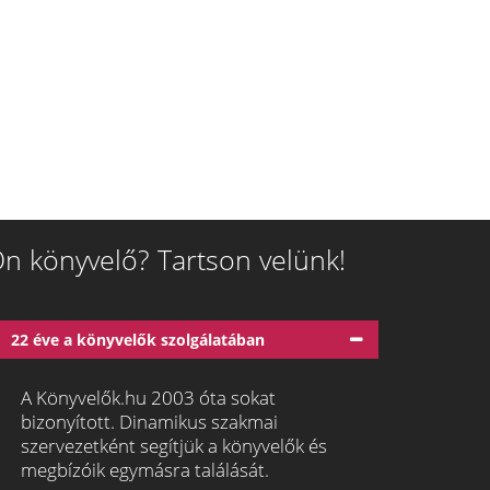
n könyvelő? Tartson velünk!
22 éve a könyvelők szolgálatában
A Könyvelők.hu 2003 óta sokat
bizonyított. Dinamikus szakmai
szervezetként segítjük a könyvelők és
megbízóik egymásra találását.