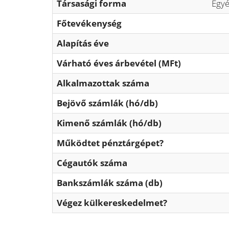
Társasági forma
Egyé
Főtevékenység
Alapítás éve
Várható éves árbevétel (MFt)
Alkalmazottak száma
Bejövő számlák (hó/db)
Kimenő számlák (hó/db)
Működtet pénztárgépet?
Cégautók száma
Bankszámlák száma (db)
Végez külkereskedelmet?