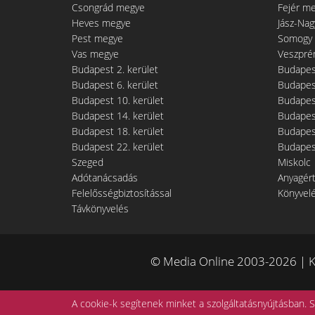
Csongrád megye
Fejér m
Heves megye
Jász-Na
Pest megye
Somogy
Vas megye
Veszpré
Budapest 2. kerület
Budapest
Budapest 6. kerület
Budapest
Budapest 10. kerület
Budapest
Budapest 14. kerület
Budapest
Budapest 18. kerület
Budapest
Budapest 22. kerület
Budapest
Szeged
Miskolc
Adótanácsadás
Anyagér
Felelősségbiztosítással
Könyvel
Távkönyvelés
© Media Online 2003-2026 | K
A cookie-k segítenek minket a szolgáltatásnyújtásban. S