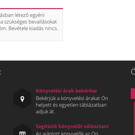
llásban létező egyéni
i a szükséges bevallásokat
lóm. Bevétele kiadás nincs.
:
Ö
Könyvelési árak bekérése
Bekérjük a könyvelési árakat Ön
helyett és egyetlen táblázatban
adjuk át.
Segítünk könyvelőt választani
Az ajánlott könyvelők az Ön