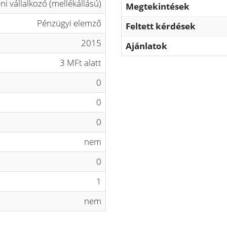
ni vállalkozó (mellékállású)
Megtekintések
Pénzügyi elemző
Feltett kérdések
2015
Ajánlatok
3 MFt alatt
0
0
0
nem
0
1
nem