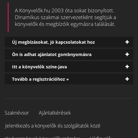
A Könyvelők.hu 2003 óta sokat bizonyított.
Dinamikus szakmai szervezetként segítjük a
könyvelők és megbízóik egymásra találását.
Új megbízásokat, jó kapcsolatokat hoz
Ön is adhat ajánlatot gombnyomásra
Itt a könyvelők színe-java
Tovább a regisztrációhoz »
Szaknévsor
Ajánlatkérések
Jelentkezés a könyvelők és szolgáltatók közé