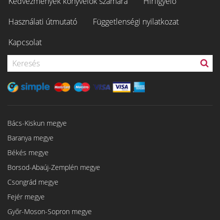
Kedvezmények könyvelők számára
Hírfigyelő
Használati útmutató
Függetlenségi nyilatkozat
Kapcsolat
Bács-Kiskun megye
Baranya megye
Békés megye
Borsod-Abaúj-Zemplén megye
Csongrád megye
Fejér megye
Győr-Moson-Sopron megye