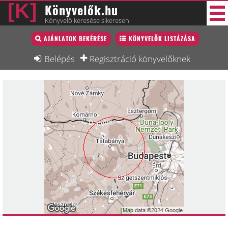
Könyvelők.hu
Könyvelő keresése sikeresen
Könyvelő lista
AJÁNLATOK BEKÉRÉSE
KÖNYVELŐK LISTÁZÁSA
45 új
Könyvelési munkák
Belépés
Regisztráció könyvelőknek
Fórum
Interjú
Blog
Állás
Képzésnaptár