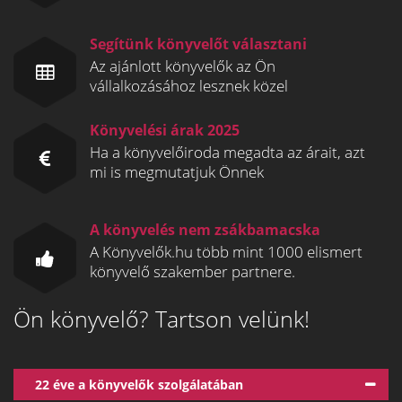
Segítünk könyvelőt választani
Az ajánlott könyvelők az Ön
vállalkozásához lesznek közel
Könyvelési árak 2025
Ha a könyvelőiroda megadta az árait, azt
mi is megmutatjuk Önnek
A könyvelés nem zsákbamacska
A Könyvelők.hu több mint 1000 elismert
könyvelő szakember partnere.
Ön könyvelő? Tartson velünk!
22 éve a könyvelők szolgálatában