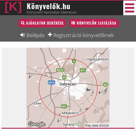
Könyvelők.hu
Könyvelő keresése sikeresen
Könyvelő lista
AJÁNLATOK BEKÉRÉSE
KÖNYVELŐK LISTÁZÁSA
33 új
Könyvelési munkák
Belépés
Regisztráció könyvelőknek
Fórum
Interjú
Blog
Állás
Képzésnaptár