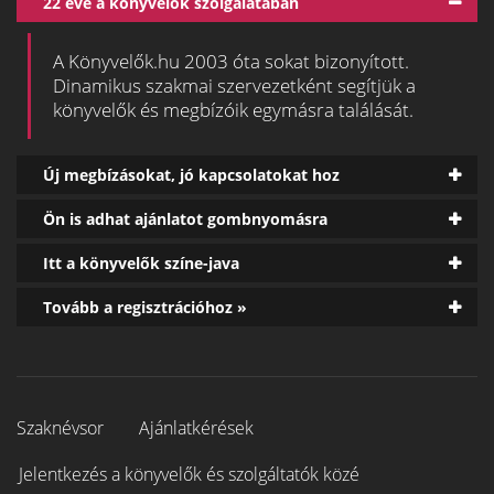
22 éve a könyvelők szolgálatában
A Könyvelők.hu 2003 óta sokat bizonyított.
Dinamikus szakmai szervezetként segítjük a
könyvelők és megbízóik egymásra találását.
Új megbízásokat, jó kapcsolatokat hoz
Ön is adhat ajánlatot gombnyomásra
Itt a könyvelők színe-java
Tovább a regisztrációhoz »
Szaknévsor
Ajánlatkérések
Jelentkezés a könyvelők és szolgáltatók közé