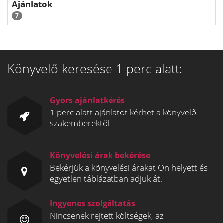
Ajánlatok
7
Könyvelő keresése 1 perc alatt:
Gyors ajánlatkérés
1 perc alatt ajánlatot kérhet a könyvelő-
szakemberektől
Könyvelési árak bekérése
Bekérjük a könyvelési árakat Ön helyett és
egyetlen táblázatban adjuk át.
Ingyenes szolgáltatás
Nincsenek rejtett költségek, az