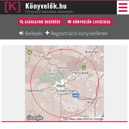
Könyvelők.hu
Könyvelő keresése sikeresen
Könyvelő lista
AJÁNLATOK BEKÉRÉSE
KÖNYVELŐK LISTÁZÁSA
33 új
Könyvelési munkák
Belépés
Regisztráció könyvelőknek
Fórum
Interjú
Blog
Állás
Képzésnaptár