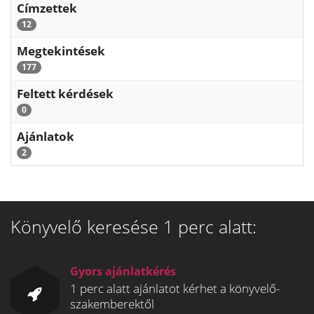
Címzettek
12
Megtekintések
177
Feltett kérdések
0
Ajánlatok
2
Könyvelő keresése 1 perc alatt:
Gyors ajánlatkérés
1 perc alatt ajánlatot kérhet a könyvelő-
szakemberektől