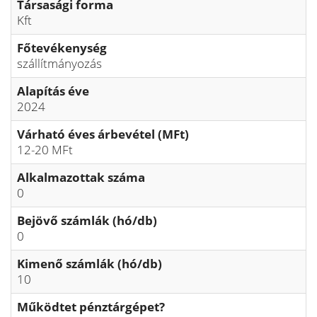
Társasági forma
Kft
Főtevékenység
szállítmányozás
Alapítás éve
2024
Várható éves árbevétel (MFt)
12-20 MFt
Alkalmazottak száma
0
Bejövő számlák (hó/db)
0
Kimenő számlák (hó/db)
10
Működtet pénztárgépet?