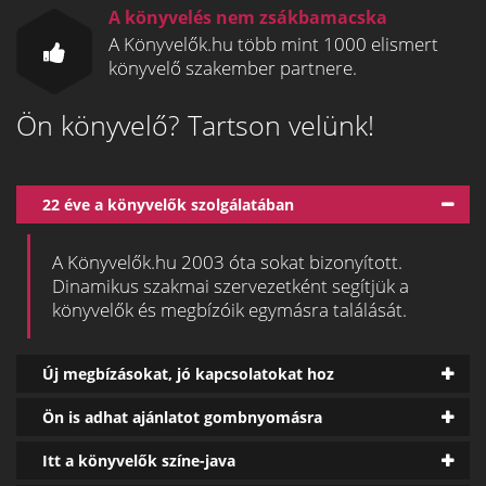
A könyvelés nem zsákbamacska
A Könyvelők.hu több mint 1000 elismert
könyvelő szakember partnere.
Ön könyvelő? Tartson velünk!
22 éve a könyvelők szolgálatában
A Könyvelők.hu 2003 óta sokat bizonyított.
Dinamikus szakmai szervezetként segítjük a
könyvelők és megbízóik egymásra találását.
Új megbízásokat, jó kapcsolatokat hoz
Ön is adhat ajánlatot gombnyomásra
Itt a könyvelők színe-java