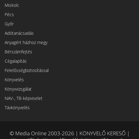
Miskolc
Pécs
Győr
Adótanácsadás
Anyagért házhoz megy
Bérszámfejtés
Cégalapítás
Felelősségbiztosítással
Könyvelés
Könyvvizsgálat
NAV-, TB-képviselet
Távkönyvelés
© Media Online 2003-2026 | KÖNYVELŐ KERESŐ |