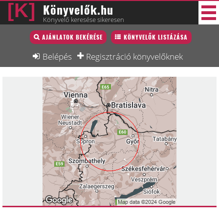
Könyvelők.hu
Könyvelő keresése sikeresen
Könyvelő lista
AJÁNLATOK BEKÉRÉSE
KÖNYVELŐK LISTÁZÁSA
40 új
Könyvelési munkák
Belépés
Regisztráció könyvelőknek
Fórum
Interjú
Blog
Állás
Képzésnaptár