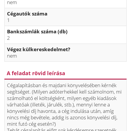
nem
Cégautók száma
1
Bankszámlák száma (db)
2
Végez külkereskedelmet?
nem
A feladat rövid leírása
Cégalapításban és majdani könyvelésében kérnék
segítséget. (Milyen adóterhekkel kell számolnom, mi
számolható el költségként, milyen egyéb kiadások
várhatóak (illeték, járulék, stb.), mennyi lenne a
könyvelési díj havonta, a cég indulása után, amíg
nincs még bevétele, addig is azonos könyvelési díj,
mint futó cég esetén?)
Tehát cégalapítás előtt sok kérdésemre szeretnék