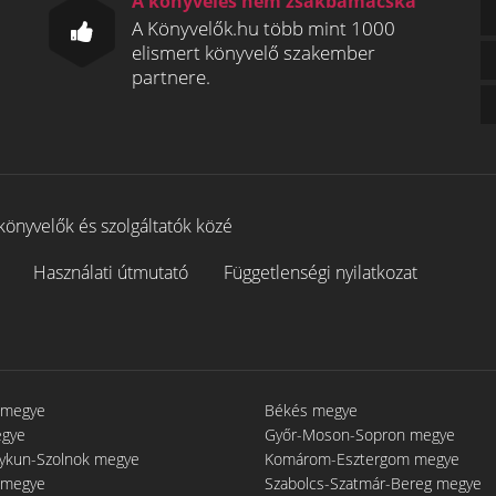
A könyvelés nem zsákbamacska
A Könyvelők.hu több mint 1000
elismert könyvelő szakember
partnere.
könyvelők és szolgáltatók közé
Használati útmutató
Függetlenségi nyilatkozat
 megye
Békés megye
egye
Győr-Moson-Sopron megye
gykun-Szolnok megye
Komárom-Esztergom megye
 megye
Szabolcs-Szatmár-Bereg megye