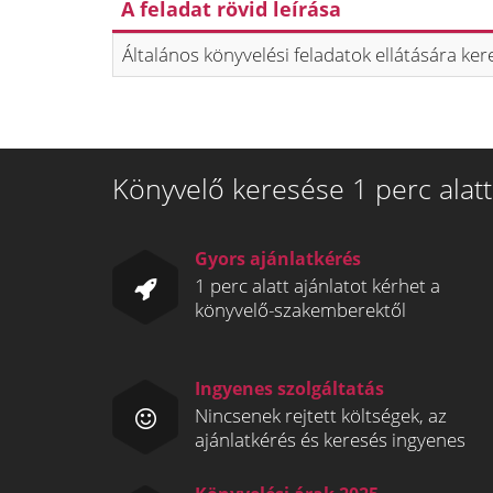
A feladat rövid leírása
Általános könyvelési feladatok ellátására ke
Könyvelő keresése 1 perc alatt
Gyors ajánlatkérés
1 perc alatt ajánlatot kérhet a
könyvelő-szakemberektől
Ingyenes szolgáltatás
Nincsenek rejtett költségek, az
ajánlatkérés és keresés ingyenes