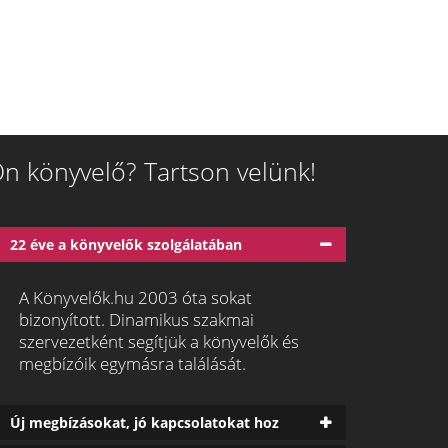
n könyvelő? Tartson velünk!
22 éve a könyvelők szolgálatában
A Könyvelők.hu 2003 óta sokat
bizonyított. Dinamikus szakmai
szervezetként segítjük a könyvelők és
megbízóik egymásra találását.
Új megbízásokat, jó kapcsolatokat hoz