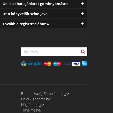
Ön is adhat ajánlatot gombnyomásra
Itt a könyvelők színe-java
Tovább a regisztrációhoz »
Borsod-Abaúj-Zemplén megye
Hajdú-Bihar megye
Nógrád megye
Tolna megye