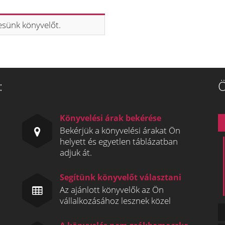
resünk könyvelőt.
:
Ö
Könyvelési árak bekérése
Bekérjük a könyvelési árakat Ön
helyett és egyetlen táblázatban
adjuk át.
Segítünk könyvelőt választani
Az ajánlott könyvelők az Ön
vállalkozásához lesznek közel