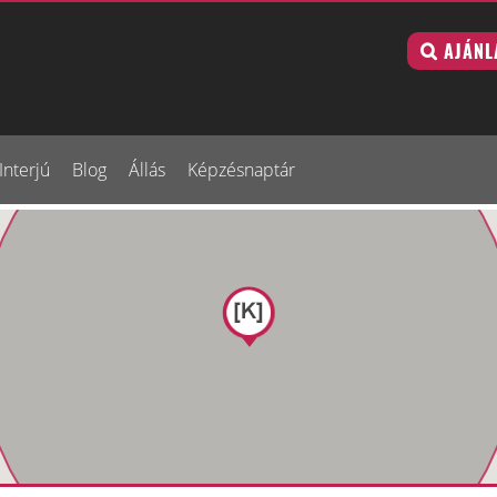
AJÁNL
Interjú
Blog
Állás
Képzésnaptár