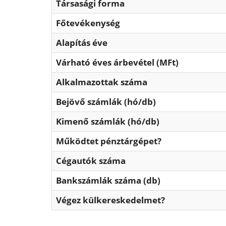
Társasági forma
Főtevékenység
Alapítás éve
Várható éves árbevétel (MFt)
Alkalmazottak száma
Bejövő számlák (hó/db)
Kimenő számlák (hó/db)
Működtet pénztárgépet?
Cégautók száma
Bankszámlák száma (db)
Végez külkereskedelmet?