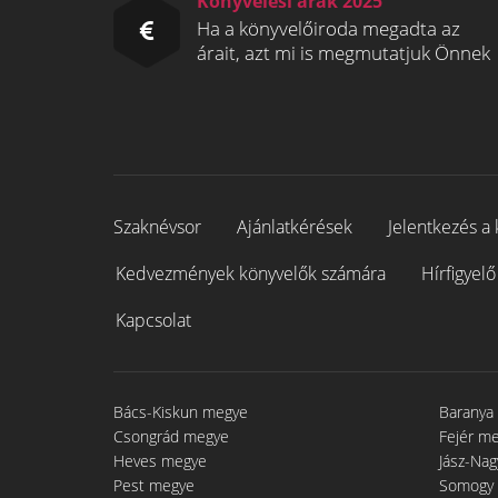
Könyvelési árak 2025
Ha a könyvelőiroda megadta az
árait, azt mi is megmutatjuk Önnek
Szaknévsor
Ajánlatkérések
Jelentkezés a 
Kedvezmények könyvelők számára
Hírfigyelő
Kapcsolat
Bács-Kiskun megye
Baranya
Csongrád megye
Fejér m
Heves megye
Jász-Na
Pest megye
Somogy