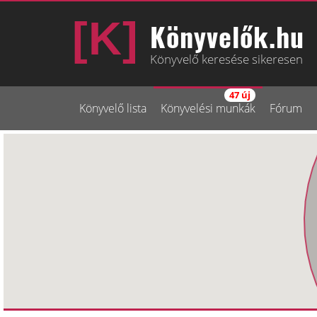
Könyvelők.hu
Könyvelő keresése sikeresen
47 új
Könyvelő lista
Könyvelési munkák
Fórum