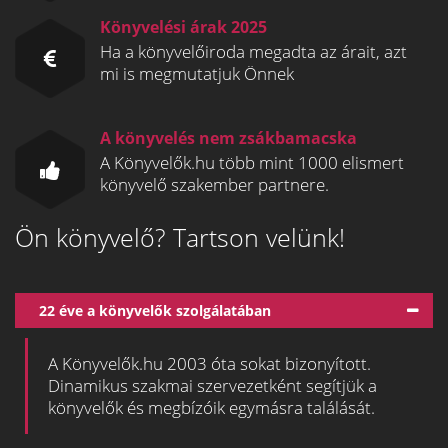
Könyvelési árak 2025
Ha a könyvelőiroda megadta az árait, azt
mi is megmutatjuk Önnek
A könyvelés nem zsákbamacska
A Könyvelők.hu több mint 1000 elismert
könyvelő szakember partnere.
Ön könyvelő? Tartson velünk!
22 éve a könyvelők szolgálatában
A Könyvelők.hu 2003 óta sokat bizonyított.
Dinamikus szakmai szervezetként segítjük a
könyvelők és megbízóik egymásra találását.