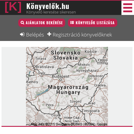
Könyvelők.hu
Könyvelő keresése sikeresen
Könyvelő lista
AJÁNLATOK BEKÉRÉSE
KÖNYVELŐK LISTÁZÁSA
44 új
Könyvelési munkák
Belépés
Regisztráció könyvelőknek
Fórum
Interjú
Blog
Állás
Képzésnaptár