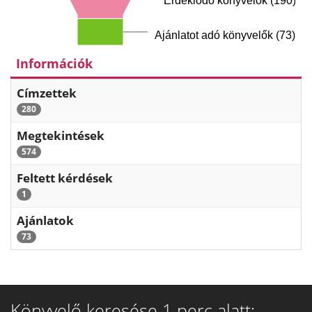
Érdeklődő könyvelők (190)
Ajánlatot adó könyvelők (73)
Információk
Címzettek
280
Megtekintések
574
Feltett kérdések
1
Ajánlatok
73
Könyvelő keresése 1 perc alatt: