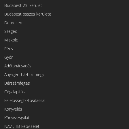
Budapest 23. kerület
Budapest összes kerülete
Debrecen
Szeged
Miskolc
Pécs
Győr
Adótanácsadás
Anyagért házhoz megy
Bérszámfejtés
Cégalapítás
Felelősségbiztosítással
Könyvelés
Könyvvizsgálat
NAV-, TB-képviselet