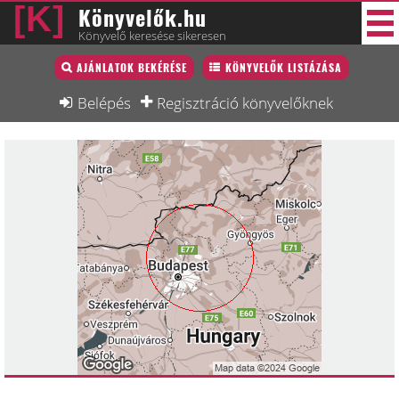
Könyvelők.hu
Könyvelő keresése sikeresen
Könyvelő lista
AJÁNLATOK BEKÉRÉSE
KÖNYVELŐK LISTÁZÁSA
45 új
Könyvelési munkák
Belépés
Regisztráció könyvelőknek
Fórum
Interjú
Blog
Állás
Képzésnaptár