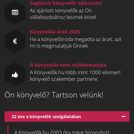
Segítünk könyvelőt választani
Az ajánlott könyvelők az Ön
vállalkozásához lesznek közel
Könyvelési árak 2025
Ha a könyvelőiroda megadta az árait, azt
mi is megmutatjuk Önnek
A könyvelés nem zsákbamacska
A Könyvelők.hu több mint 1000 elismert
könyvelő szakember partnere.
Ön könyvelő? Tartson velünk!
22 éve a könyvelők szolgálatában
A Könyvelők.hu 2003 óta sokat bizonyított.