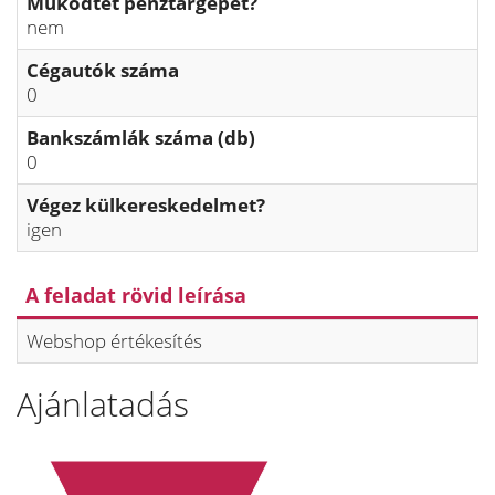
Működtet pénztárgépet?
nem
Cégautók száma
0
Bankszámlák száma (db)
0
Végez külkereskedelmet?
igen
A feladat rövid leírása
Webshop értékesítés
Ajánlatadás