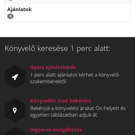
Ajánlatok
3
Könyvelő keresése 1 perc alatt:
Gyors ajánlatkérés
1 perc alatt ajánlatot kérhet a könyvelő-
szakemberektől
Könyvelési árak bekérése
Bekérjük a könyvelési árakat Ön helyett és
egyetlen táblázatban adjuk át.
Ingyenes szolgáltatás