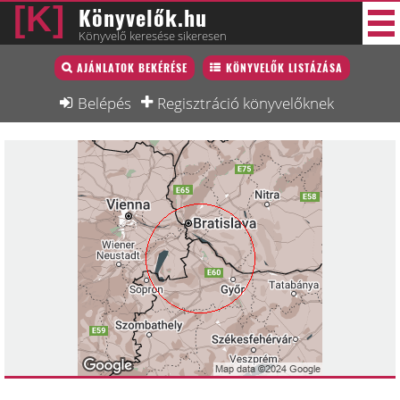
Könyvelők.hu
Könyvelő keresése sikeresen
Könyvelő lista
AJÁNLATOK BEKÉRÉSE
KÖNYVELŐK LISTÁZÁSA
34 új
Könyvelési munkák
Belépés
Regisztráció könyvelőknek
Fórum
Interjú
Blog
Állás
Képzésnaptár