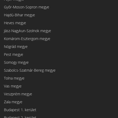
Győr-Moson-Sopron megye
Hajdú-Bihar megye
Heves megye
Jász-Nagykun-Szolnok megye
Komárom-Esztergom megye
Nógrád megye
Pest megye
Somogy megye
Szabolcs-Szatmár-Bereg megye
Tolna megye
Vas megye
Veszprém megye
Zala megye
Budapest 1. kerület
Budapest 2. kerület