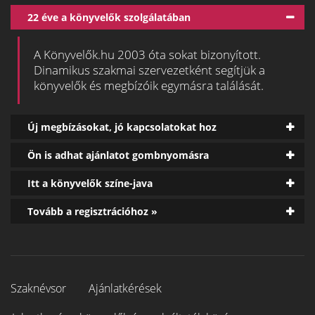
22 éve a könyvelők szolgálatában
A Könyvelők.hu 2003 óta sokat bizonyított.
Dinamikus szakmai szervezetként segítjük a
könyvelők és megbízóik egymásra találását.
Új megbízásokat, jó kapcsolatokat hoz
Ön is adhat ajánlatot gombnyomásra
Itt a könyvelők színe-java
Tovább a regisztrációhoz »
Szaknévsor
Ajánlatkérések