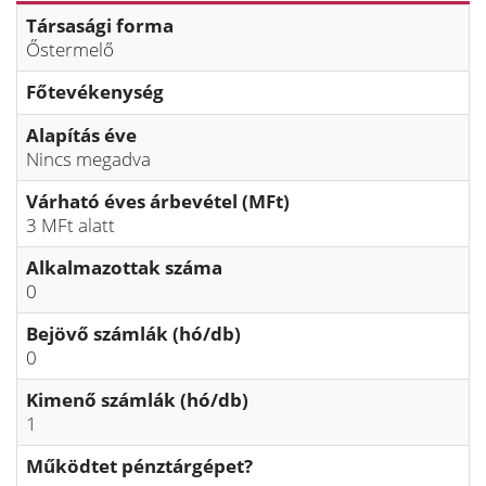
Társasági forma
Őstermelő
Főtevékenység
Alapítás éve
Nincs megadva
Várható éves árbevétel (MFt)
3 MFt alatt
Alkalmazottak száma
0
Bejövő számlák (hó/db)
0
Kimenő számlák (hó/db)
1
Működtet pénztárgépet?