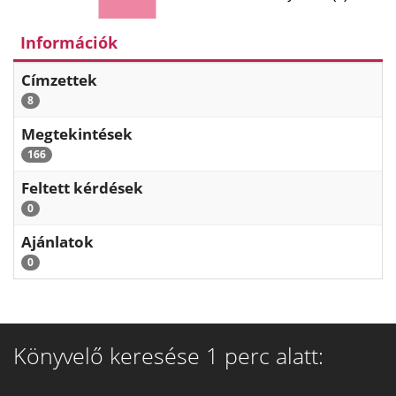
Információk
Címzettek
8
Megtekintések
166
Feltett kérdések
0
Ajánlatok
0
Könyvelő keresése 1 perc alatt: