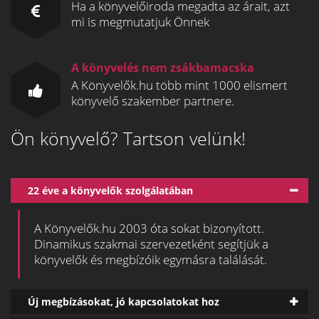
Ha a könyvelőiroda megadta az árait, azt
mi is megmutatjuk Önnek
A könyvelés nem zsákbamacska
A Könyvelők.hu több mint 1000 elismert
könyvelő szakember partnere.
Ön könyvelő? Tartson velünk!
22 éve a könyvelők szolgálatában
A Könyvelők.hu 2003 óta sokat bizonyított.
Dinamikus szakmai szervezetként segítjük a
könyvelők és megbízóik egymásra találását.
Új megbízásokat, jó kapcsolatokat hoz