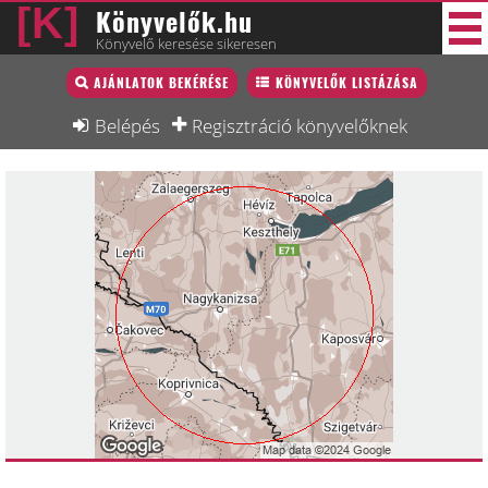
Könyvelők.hu
Könyvelő keresése sikeresen
Könyvelő lista
AJÁNLATOK BEKÉRÉSE
KÖNYVELŐK LISTÁZÁSA
30 új
Könyvelési munkák
Belépés
Regisztráció könyvelőknek
Fórum
Interjú
Blog
Állás
Képzésnaptár