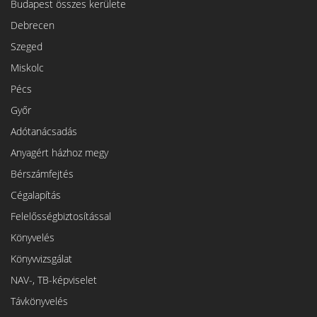
Budapest összes kerülete
Debrecen
Szeged
Miskolc
Pécs
Győr
Adótanácsadás
Anyagért házhoz megy
Bérszámfejtés
Cégalapítás
Felelősségbiztosítással
Könyvelés
Könyvvizsgálat
NAV-, TB-képviselet
Távkönyvelés