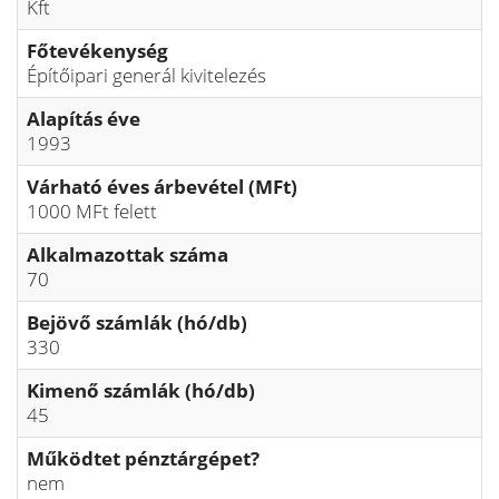
Kft
Főtevékenység
Építőipari generál kivitelezés
Alapítás éve
1993
Várható éves árbevétel (MFt)
1000 MFt felett
Alkalmazottak száma
70
Bejövő számlák (hó/db)
330
Kimenő számlák (hó/db)
45
Működtet pénztárgépet?
nem