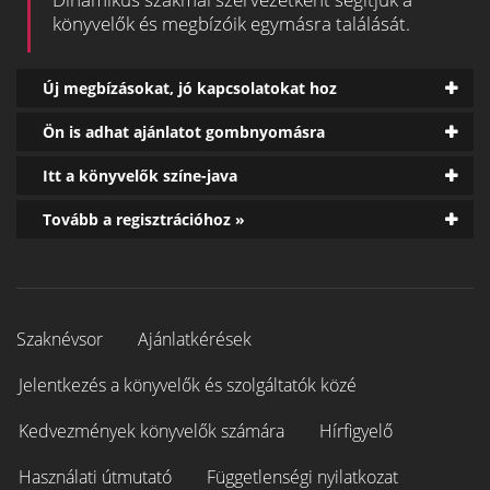
könyvelők és megbízóik egymásra találását.
Új megbízásokat, jó kapcsolatokat hoz
Ön is adhat ajánlatot gombnyomásra
Itt a könyvelők színe-java
Tovább a regisztrációhoz »
Szaknévsor
Ajánlatkérések
Jelentkezés a könyvelők és szolgáltatók közé
Kedvezmények könyvelők számára
Hírfigyelő
Használati útmutató
Függetlenségi nyilatkozat