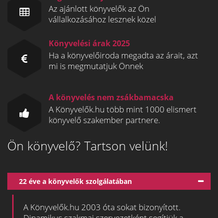
Az ajánlott könyvelők az Ön
vállalkozásához lesznek közel
Könyvelési árak 2025
Ha a könyvelőiroda megadta az árait, azt
mi is megmutatjuk Önnek
A könyvelés nem zsákbamacska
A Könyvelők.hu több mint 1000 elismert
könyvelő szakember partnere.
Ön könyvelő? Tartson velünk!
22 éve a könyvelők szolgálatában
A Könyvelők.hu 2003 óta sokat bizonyított.
Dinamikus szakmai szervezetként segítjük a