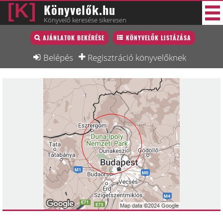
Könyvelők.hu
Könyvelő keresése sikeresen
Könyvelő lista
AJÁNLATOK BEKÉRÉSE
KÖNYVELŐK LISTÁZÁSA
40 új
Könyvelési munkák
Belépés
Regisztráció könyvelőknek
Fórum
Interjú
Blog
Állás
Képzésnaptár