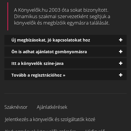
A Könyvelők.hu 2003 óta sokat bizonyított.
Dinamikus szakmai szervezetként segítjük a
könyvelők és megbízóik egymásra találását.
Új megbízásokat, jó kapcsolatokat hoz
Ön is adhat ajánlatot gombnyomásra
Itt a könyvelők színe-java
Tovább a regisztrációhoz »
Szaknévsor
Ajánlatkérések
Jelentkezés a könyvelők és szolgáltatók közé