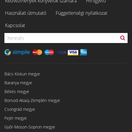
Kedvezmények könyvelők számára
Hírfigyelő
Használati útmutató
Függetlenségi nyilatkozat
Kapcsolat
Bács-Kiskun megye
Baranya megye
Békés megye
Borsod-Abaúj-Zemplén megye
Csongrád megye
Fejér megye
Győr-Moson-Sopron megye