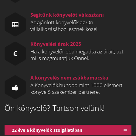
Segítünk könyvelőt választani
Az ajánlott könyvelők az Ön
vállalkozásához lesznek közel
Könyvelési árak 2025
Ha a könyvelőiroda megadta az árait, azt
mi is megmutatjuk Önnek
A könyvelés nem zsákbamacska
A Könyvelők.hu több mint 1000 elismert
könyvelő szakember partnere.
Ön könyvelő? Tartson velünk!
22 éve a könyvelők szolgálatában