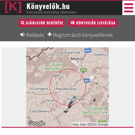
Könyvelők.hu
Könyvelő keresése sikeresen
Könyvelő lista
AJÁNLATOK BEKÉRÉSE
KÖNYVELŐK LISTÁZÁSA
27 új
Könyvelési munkák
Belépés
Regisztráció könyvelőknek
Fórum
Interjú
Blog
Állás
Képzésnaptár