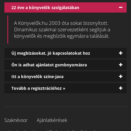
22 éve a könyvelők szolgálatában
A Könyvelők.hu 2003 óta sokat bizonyított.
Dinamikus szakmai szervezetként segítjük a
könyvelők és megbízóik egymásra találását.
Új megbízásokat, jó kapcsolatokat hoz
Ön is adhat ajánlatot gombnyomásra
Itt a könyvelők színe-java
Tovább a regisztrációhoz »
Szaknévsor
Ajánlatkérések