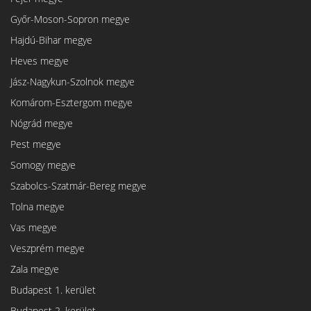
Győr-Moson-Sopron megye
Hajdú-Bihar megye
Heves megye
Jász-Nagykun-Szolnok megye
Komárom-Esztergom megye
Nógrád megye
Pest megye
Somogy megye
Szabolcs-Szatmár-Bereg megye
Tolna megye
Vas megye
Veszprém megye
Zala megye
Budapest 1. kerület
Budapest 2. kerület