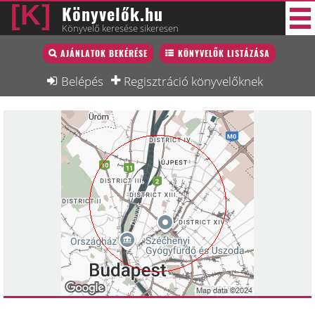
Könyvelők.hu
Könyvelő keresése sikeresen
Könyvelő lista
AJÁNLATOK BEKÉRÉSE
KÖNYVELŐK LISTÁZÁSA
47 új
Könyvelési munkák
Belépés
Regisztráció könyvelőknek
Fórum
Interjú
Blog
Állás
Képzésnaptár