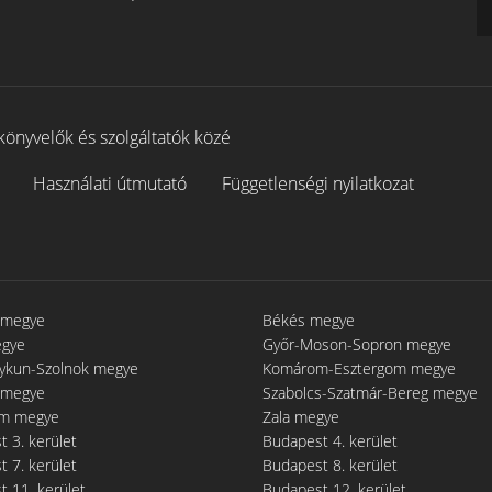
könyvelők és szolgáltatók közé
Használati útmutató
Függetlenségi nyilatkozat
 megye
Békés megye
egye
Győr-Moson-Sopron megye
gykun-Szolnok megye
Komárom-Esztergom megye
 megye
Szabolcs-Szatmár-Bereg megye
m megye
Zala megye
 3. kerület
Budapest 4. kerület
 7. kerület
Budapest 8. kerület
 11. kerület
Budapest 12. kerület