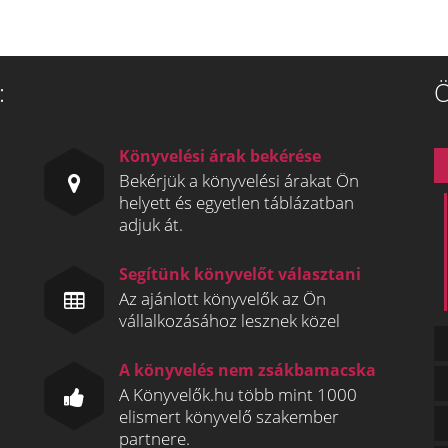
:
Ö
Könyvelési árak bekérése
Bekérjük a könyvelési árakat Ön
helyett és egyetlen táblázatban
adjuk át.
Segítünk könyvelőt választani
Az ajánlott könyvelők az Ön
vállalkozásához lesznek közel
A könyvelés nem zsákbamacska
A Könyvelők.hu több mint 1000
elismert könyvelő szakember
partnere.