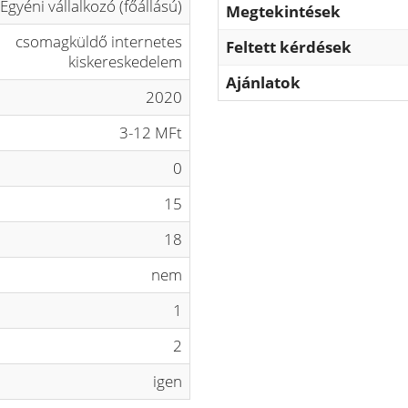
Egyéni vállalkozó (főállású)
Megtekintések
csomagküldő internetes
Feltett kérdések
kiskereskedelem
Ajánlatok
2020
3-12 MFt
0
15
18
nem
1
2
igen