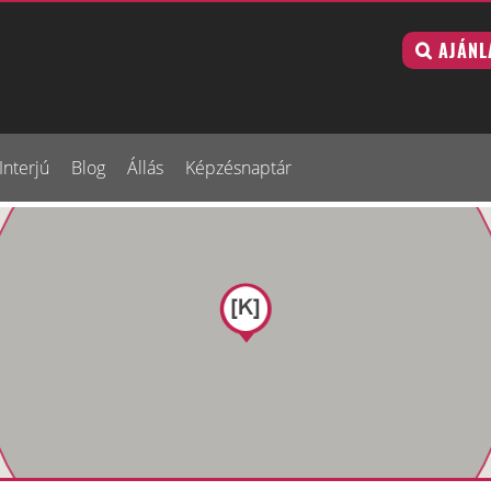
AJÁNL
Interjú
Blog
Állás
Képzésnaptár