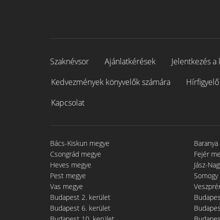
Szaknévsor
Ajánlatkérések
Jelentkezés a 
Kedvezmények könyvelők számára
Hírfigyelő
Kapcsolat
Bács-Kiskun megye
Baranya
Csongrád megye
Fejér m
Heves megye
Jász-Na
Pest megye
Somogy
Vas megye
Veszpré
Budapest 2. kerület
Budapest
Budapest 6. kerület
Budapest
Budapest 10. kerület
Budapest