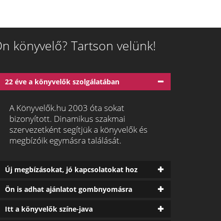
n könyvelő? Tartson velünk!
22 éve a könyvelők szolgálatában
A Könyvelők.hu 2003 óta sokat
bizonyított. Dinamikus szakmai
szervezetként segítjük a könyvelők és
megbízóik egymásra találását.
Új megbízásokat, jó kapcsolatokat hoz
Ön is adhat ajánlatot gombnyomásra
Itt a könyvelők színe-java