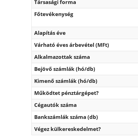
Társasági forma
Főtevékenység
Alapítás éve
Várható éves árbevétel (MFt)
Alkalmazottak száma
Bejövő számlák (hó/db)
Kimenő számlák (hó/db)
Működtet pénztárgépet?
Cégautók száma
Bankszámlák száma (db)
Végez külkereskedelmet?