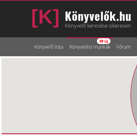
Könyvelők.hu
Könyvelő keresése sikeresen
38 új
Könyvelő lista
Könyvelési munkák
Fórum