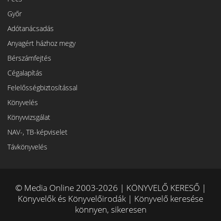
Győr
Adótanácsadás
Anyagért házhoz megy
Bérszámfejtés
Cégalapítás
Felelősségbiztosítással
Könyvelés
Könyvvizsgálat
NAV-, TB-képviselet
Távkönyvelés
© Media Online 2003-2026 | KÖNYVELŐ KERESŐ |
Könyvelők és Könyvelőirodák | Könyvelő keresése
könnyen, sikeresen