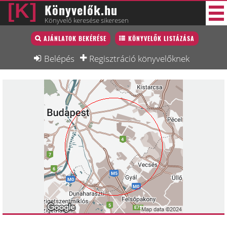
Könyvelők.hu
Könyvelő keresése sikeresen
Könyvelő lista
AJÁNLATOK BEKÉRÉSE
KÖNYVELŐK LISTÁZÁSA
30 új
Könyvelési munkák
Belépés
Regisztráció könyvelőknek
Fórum
Interjú
Blog
Állás
Képzésnaptár