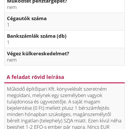
Működtet pénztárgépet?
nem
Cégautók száma
1
Bankszámlák száma (db)
1
Végez külkereskedelmet?
nem
A feladat rövid leírása
Működő építőipari Kft. könyvelését szeretném
megoldani, melynek egy személyben vagyok
tulajdonosa és ügyvezetője. A saját magam
bejelentése (0 Ft) mellett plusz 1 bérszámfejtés
minden hónapban szükséges, magánszemélytől
bérelt ingatlan (telephely) SZJA miatt. Ezen kívül néha
beeshet 1-2 EFO-s ember pár napra. Nincs EUR