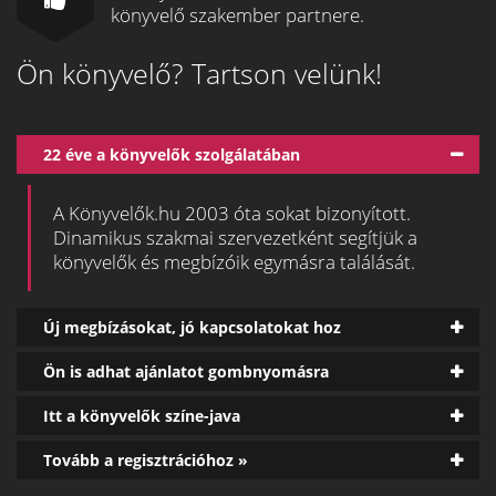
könyvelő szakember partnere.
Ön könyvelő? Tartson velünk!
22 éve a könyvelők szolgálatában
A Könyvelők.hu 2003 óta sokat bizonyított.
Dinamikus szakmai szervezetként segítjük a
könyvelők és megbízóik egymásra találását.
Új megbízásokat, jó kapcsolatokat hoz
Ön is adhat ajánlatot gombnyomásra
Itt a könyvelők színe-java
Tovább a regisztrációhoz »