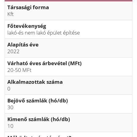
Társasági forma
Kft
Főtevékenység
lakó-és nem lakó épület építése
Alapítás éve
2022
Várható éves árbevétel (MFt)
20-50 MFt
Alkalmazottak száma
0
Bejövő számlák (hó/db)
30
Kimenő számlák (hó/db)
10