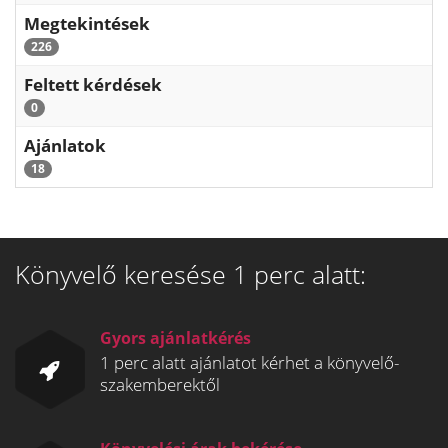
Megtekintések
226
Feltett kérdések
0
Ajánlatok
18
Könyvelő keresése 1 perc alatt:
Gyors ajánlatkérés
1 perc alatt ajánlatot kérhet a könyvelő-
szakemberektől