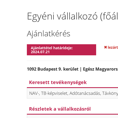
Egyéni vállalkozó (fő
Ajánlatkérés
lezárt
Ajánlattétel határideje:
2024.07.21
1092 Budapest 9. kerület | Egész Magyaror
Keresett tevékenységek
NAV-, TB-képviselet, Adótanácsadás, Távköny
Részletek a vállalkozásról