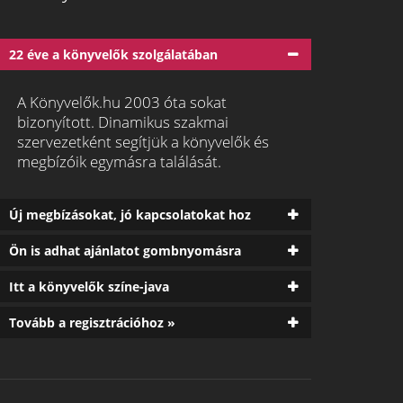
22 éve a könyvelők szolgálatában
A Könyvelők.hu 2003 óta sokat
bizonyított. Dinamikus szakmai
szervezetként segítjük a könyvelők és
megbízóik egymásra találását.
Új megbízásokat, jó kapcsolatokat hoz
Ön is adhat ajánlatot gombnyomásra
Itt a könyvelők színe-java
Tovább a regisztrációhoz »