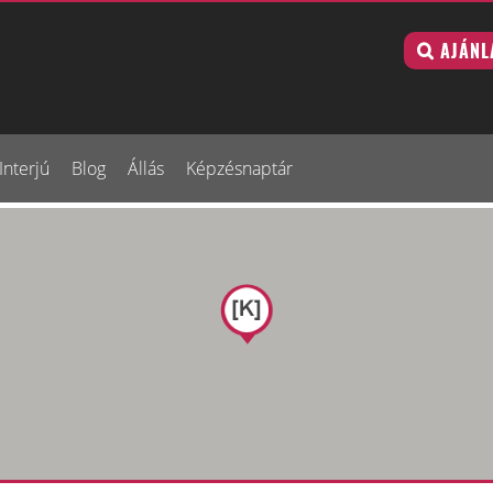
AJÁNL
Interjú
Blog
Állás
Képzésnaptár