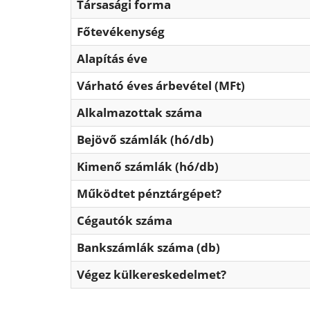
Társasági forma
Főtevékenység
Alapítás éve
Várható éves árbevétel (MFt)
Alkalmazottak száma
Bejövő számlák (hó/db)
Kimenő számlák (hó/db)
Működtet pénztárgépet?
Cégautók száma
Bankszámlák száma (db)
Végez külkereskedelmet?