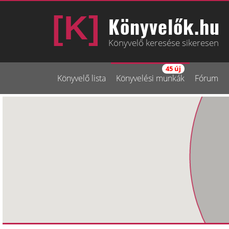
Könyvelők.hu
Könyvelő keresése sikeresen
45 új
Könyvelő lista
Könyvelési munkák
Fórum