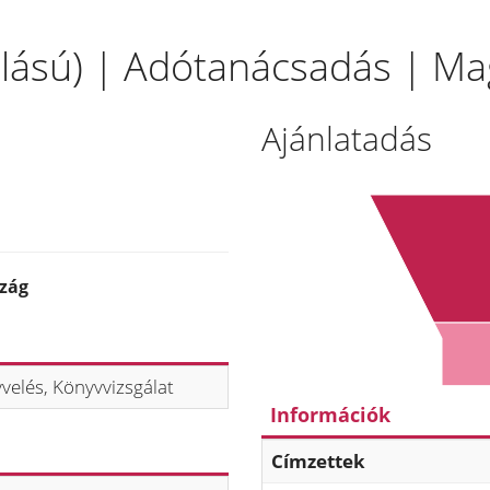
állású) | Adótanácsadás | M
Ajánlatadás
szág
velés, Könyvvizsgálat
Információk
Címzettek