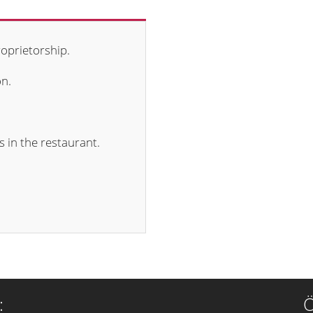
roprietorship.
on.
s in the restaurant.
:
Ö