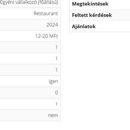
Egyéni vállalkozó (főállású)
Megtekintések
Restaurant
Feltett kérdések
2024
Ajánlatok
12-20 MFt
1
1
1
igen
0
1
nem