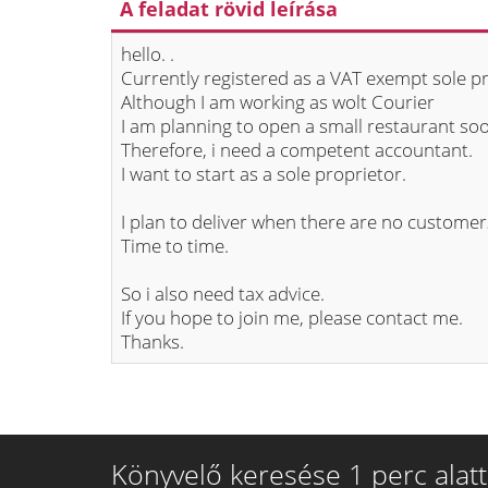
A feladat rövid leírása
hello. .
Currently registered as a VAT exempt sole p
Although I am working as wolt Courier
I am planning to open a small restaurant so
Therefore, i need a competent accountant.
I want to start as a sole proprietor.
I plan to deliver when there are no customer
Time to time.
So i also need tax advice.
If you hope to join me, please contact me.
Thanks.
Könyvelő keresése 1 perc alatt