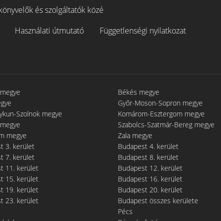
könyvelők és szolgáltatók közé
Használati útmutató
Függetlenségi nyilatkozat
 megye
Békés megye
egye
Győr-Moson-Sopron megye
gykun-Szolnok megye
Komárom-Esztergom megye
 megye
Szabolcs-Szatmár-Bereg megye
m megye
Zala megye
 3. kerület
Budapest 4. kerület
 7. kerület
Budapest 8. kerület
 11. kerület
Budapest 12. kerület
 15. kerület
Budapest 16. kerület
 19. kerület
Budapest 20. kerület
 23. kerület
Budapest összes kerülete
Pécs