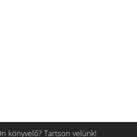
n könyvelő? Tartson velünk!