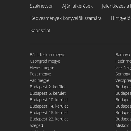
Szaknévsor
Ajánlatkérések
Jelentkezés a 
Kedvezmények könyvelők számára
Hírfigyelő
Kapcsolat
Bács-Kiskun megye
Baranya
Csongrád megye
Fejér m
Heves megye
Jász-Na
Pest megye
Somogy
Vas megye
Veszpré
Budapest 2. kerület
Budapest
Budapest 6. kerület
Budapest
Budapest 10. kerület
Budapest
Budapest 14. kerület
Budapest
Budapest 18. kerület
Budapest
Budapest 22. kerület
Budapest
Szeged
Miskolc