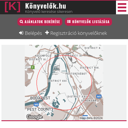
Könyvelők.hu
Könyvelő keresése sikeresen
Könyvelő lista
AJÁNLATOK BEKÉRÉSE
KÖNYVELŐK LISTÁZÁSA
39 új
Könyvelési munkák
Belépés
Regisztráció könyvelőknek
Fórum
Interjú
Blog
Állás
Képzésnaptár