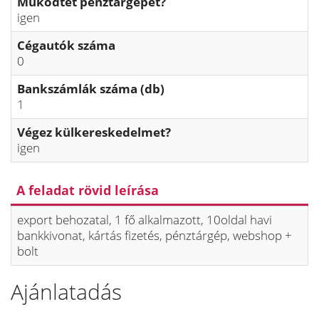
Működtet pénztárgépet?
igen
Cégautók száma
0
Bankszámlák száma (db)
1
Végez külkereskedelmet?
igen
A feladat rövid leírása
export behozatal, 1 fő alkalmazott, 10oldal havi
bankkivonat, kártás fizetés, pénztárgép, webshop +
bolt
Ajánlatadás