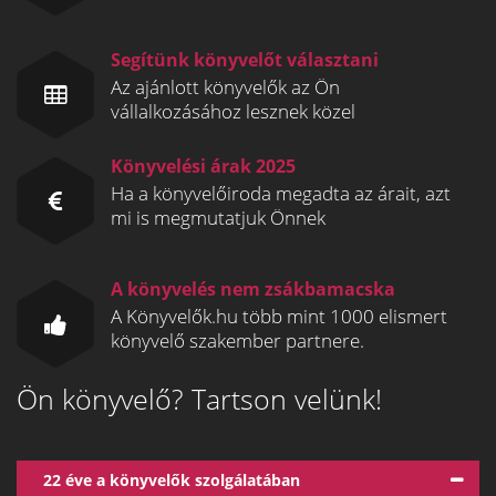
Segítünk könyvelőt választani
Az ajánlott könyvelők az Ön
vállalkozásához lesznek közel
Könyvelési árak 2025
Ha a könyvelőiroda megadta az árait, azt
mi is megmutatjuk Önnek
A könyvelés nem zsákbamacska
A Könyvelők.hu több mint 1000 elismert
könyvelő szakember partnere.
Ön könyvelő? Tartson velünk!
22 éve a könyvelők szolgálatában