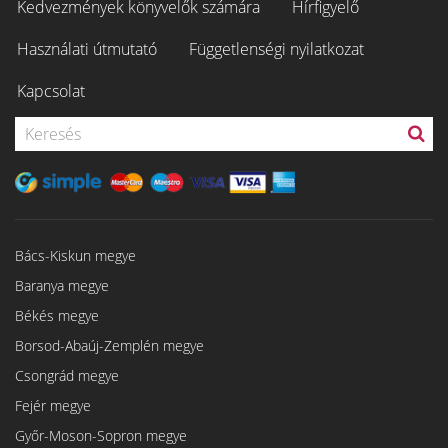
Kedvezmények könyvelők számára
Hírfigyelő
Használati útmutató
Függetlenségi nyilatkozat
Kapcsolat
Bács-Kiskun megye
Baranya megye
Békés megye
Borsod-Abaúj-Zemplén megye
Csongrád megye
Fejér megye
Győr-Moson-Sopron megye