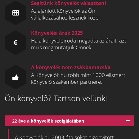
Segítünk könyvelőt választani
Az ajánlott könyvelők az Ön
vállalkozásához lesznek közel
Könyvelési árak 2025
Ha a könyvelőiroda megadta az árait, azt
mi is megmutatjuk Önnek
A könyvelés nem zsákbamacska
A Könyvelők.hu több mint 1000 elismert
könyvelő szakember partnere.
Ön könyvelő? Tartson velünk!
22 éve a könyvelők szolgálatában
A Könyvelők.hu 2003 óta sokat bizonyított.