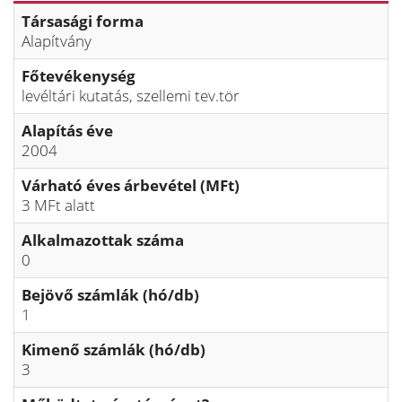
Társasági forma
Alapítvány
Főtevékenység
levéltári kutatás, szellemi tev.tör
Alapítás éve
2004
Várható éves árbevétel (MFt)
3 MFt alatt
Alkalmazottak száma
0
Bejövő számlák (hó/db)
1
Kimenő számlák (hó/db)
3