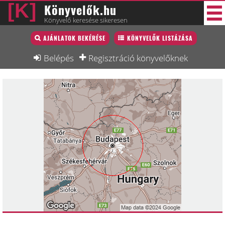
Könyvelők.hu
Könyvelő keresése sikeresen
Könyvelő lista
AJÁNLATOK BEKÉRÉSE
KÖNYVELŐK LISTÁZÁSA
33 új
Könyvelési munkák
Belépés
Regisztráció könyvelőknek
Fórum
Interjú
Blog
Állás
Képzésnaptár