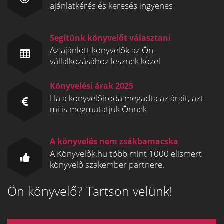
ajánlatkérés és keresés ingyenes
Segítünk könyvelőt választani
Az ajánlott könyvelők az Ön
vállalkozásához lesznek közel
Könyvelési árak 2025
Ha a könyvelőiroda megadta az árait, azt
mi is megmutatjuk Önnek
A könyvelés nem zsákbamacska
A Könyvelők.hu több mint 1000 elismert
könyvelő szakember partnere.
Ön könyvelő? Tartson velünk!