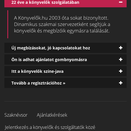
22 éve a könyvelők szolgálatában
A Könyvelők.hu 2003 óta sokat bizonyított.
Dinamikus szakmai szervezetként segítjük a
könyvelők és megbízóik egymásra találását.
Új megbízásokat, jó kapcsolatokat hoz
Ön is adhat ajánlatot gombnyomásra
Itt a könyvelők színe-java
Tovább a regisztrációhoz »
Szaknévsor
Ajánlatkérések
Jelentkezés a könyvelők és szolgáltatók közé