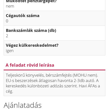
Működtet pénztárgépet?
nem
Cégautók száma
0
Bankszámlák száma (db)
2
Végez külkereskedelmet?
igen
A feladat rövid leírása
Teljeskörű könyvelés, bérszámfejtés (MOHU nem).
EU-s beszerzések átlagosan havonta 2-3db autó. A
kereskedés különbözeti adózás szerint. Havi ÁFAs a
cég.
Ajánlatadás