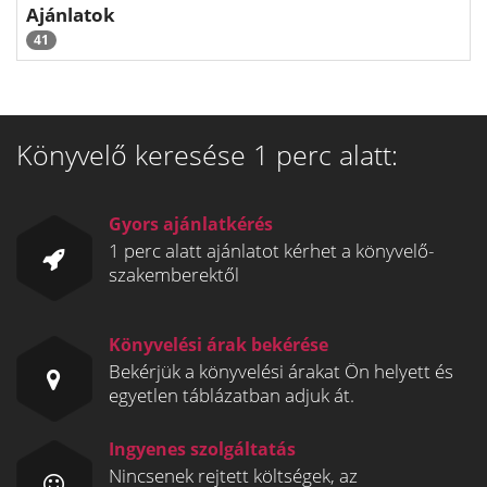
Ajánlatok
41
Könyvelő keresése 1 perc alatt:
Gyors ajánlatkérés
1 perc alatt ajánlatot kérhet a könyvelő-
szakemberektől
Könyvelési árak bekérése
Bekérjük a könyvelési árakat Ön helyett és
egyetlen táblázatban adjuk át.
Ingyenes szolgáltatás
Nincsenek rejtett költségek, az