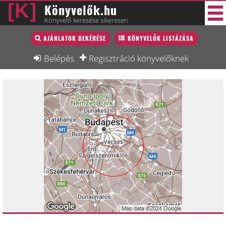
Könyvelők.hu
Könyvelő keresése sikeresen
Könyvelő lista
AJÁNLATOK BEKÉRÉSE
KÖNYVELŐK LISTÁZÁSA
38 új
Könyvelési munkák
Belépés
Regisztráció könyvelőknek
Fórum
Interjú
Blog
Állás
Képzésnaptár