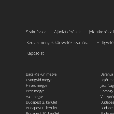
Szaknévsor
Ajánlatkérések
Jelentkezés a 
Kedvezmények könyvelők számára
Hírfigyelő
Kapcsolat
Bács-Kiskun megye
Baranya
Csongrád megye
Fejér m
Heves megye
Jász-Na
Pest megye
Somogy
Vas megye
Veszpré
Budapest 2. kerület
Budapest
Budapest 6. kerület
Budapest
Budapest 10. kerület
Budapest