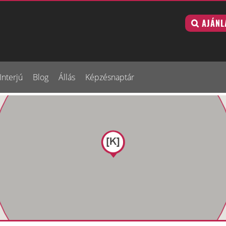
AJÁNL
Interjú
Blog
Állás
Képzésnaptár