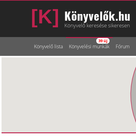
Könyvelők.hu
Könyvelő keresése sikeresen
39 új
Könyvelő lista
Könyvelési munkák
Fórum