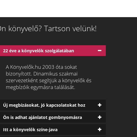
n könyvelő? Tartson velünk!
22 éve a könyvelők szolgálatában
A Könyvelők.hu 2003 óta sokat
bizonyított. Dinamikus szakmai
szervezetként segítjük a könyvelők és
megbízóik egymásra találását.
Új megbízásokat, jó kapcsolatokat hoz
Ön is adhat ajánlatot gombnyomásra
Itt a könyvelők színe-java