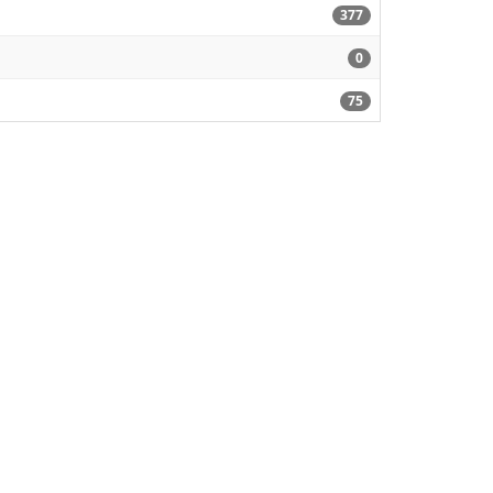
377
0
75