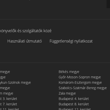
könyvelők és szolgáltatók közé
Használati útmutató
Függetlenségi nyilatkozat
 megye
Békés megye
egye
Győr-Moson-Sopron megye
gykun-Szolnok megye
Komárom-Esztergom megye
 megye
Szabolcs-Szatmár-Bereg megye
m megye
Zala megye
 3. kerület
Budapest 4. kerület
 7. kerület
Budapest 8. kerület
 11. kerület
Budapest 12. kerület