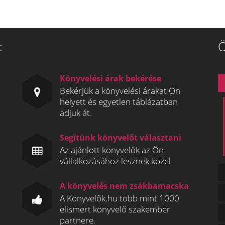
:
Ö
Könyvelési árak bekérése
Bekérjük a könyvelési árakat Ön
helyett és egyetlen táblázatban
adjuk át.
Segítünk könyvelőt választani
Az ajánlott könyvelők az Ön
vállalkozásához lesznek közel
A könyvelés nem zsákbamacska
A Könyvelők.hu több mint 1000
elismert könyvelő szakember
partnere.