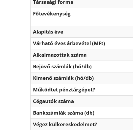
Társasági forma
Főtevékenység
Alapítás éve
Várható éves árbevétel (MFt)
Alkalmazottak száma
Bejövő számlák (hó/db)
Kimenő számlák (hó/db)
Működtet pénztárgépet?
Cégautók száma
Bankszámlák száma (db)
Végez külkereskedelmet?