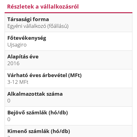
Részletek a vállalkozásról
Társasági forma
Egyéni vállalkozó (főállású)
Főtevékenység
Ujsagiro
Alapítás éve
2016
Várható éves árbevétel (MFt)
3-12 MFt
Alkalmazottak száma
0
Bejövő számlák (hó/db)
0
Kimenő számlák (hó/db)