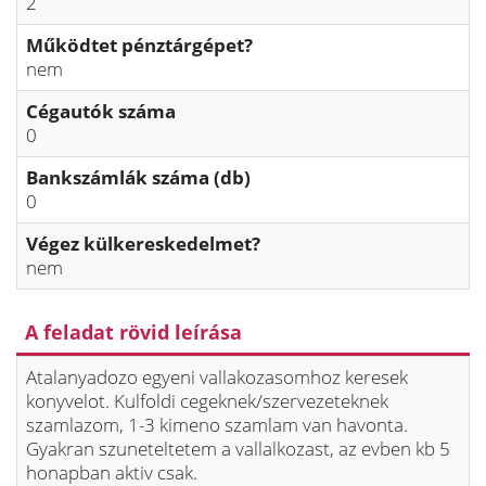
2
Működtet pénztárgépet?
nem
Cégautók száma
0
Bankszámlák száma (db)
0
Végez külkereskedelmet?
nem
A feladat rövid leírása
Atalanyadozo egyeni vallakozasomhoz keresek
konyvelot. Kulfoldi cegeknek/szervezeteknek
szamlazom, 1-3 kimeno szamlam van havonta.
Gyakran szuneteltetem a vallalkozast, az evben kb 5
honapban aktiv csak.