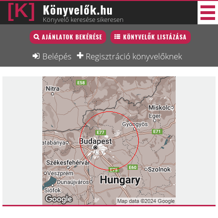
Könyvelők.hu
Könyvelő keresése sikeresen
Könyvelő lista
AJÁNLATOK BEKÉRÉSE
KÖNYVELŐK LISTÁZÁSA
34 új
Könyvelési munkák
Belépés
Regisztráció könyvelőknek
Fórum
Interjú
Blog
Állás
Képzésnaptár