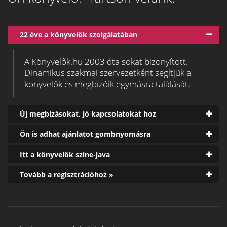
22 éve a könyvelők szolgálatában
A Könyvelők.hu 2003 óta sokat bizonyított.
Dinamikus szakmai szervezetként segítjük a
könyvelők és megbízóik egymásra találását.
Új megbízásokat, jó kapcsolatokat hoz
Ön is adhat ajánlatot gombnyomásra
Itt a könyvelők színe-java
Tovább a regisztrációhoz »