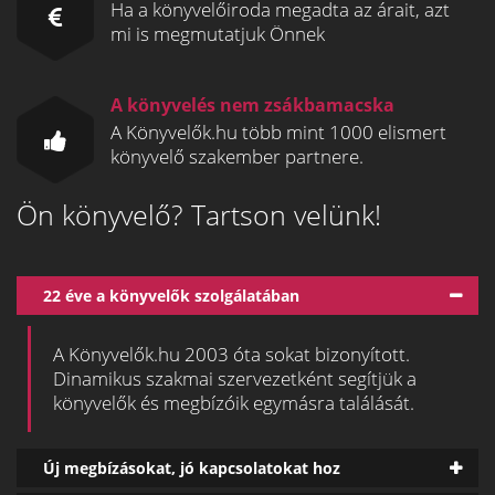
Ha a könyvelőiroda megadta az árait, azt
mi is megmutatjuk Önnek
A könyvelés nem zsákbamacska
A Könyvelők.hu több mint 1000 elismert
könyvelő szakember partnere.
Ön könyvelő? Tartson velünk!
22 éve a könyvelők szolgálatában
A Könyvelők.hu 2003 óta sokat bizonyított.
Dinamikus szakmai szervezetként segítjük a
könyvelők és megbízóik egymásra találását.
Új megbízásokat, jó kapcsolatokat hoz