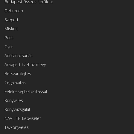
Budapest összes kerülete
Debrecen
Szeged
Miskolc
Pécs
Győr
Adótanácsadás
Anyagért házhoz megy
Bérszámfejtés
Cégalapítás
Felelősségbiztosítással
Könyvelés
Könyvvizsgálat
NAV-, TB-képviselet
Távkönyvelés