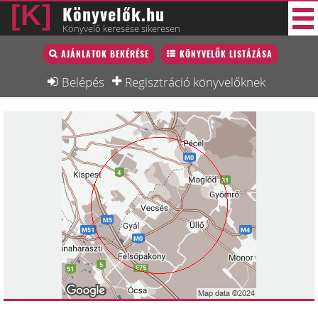
Könyvelők.hu
Könyvelő keresése sikeresen
Könyvelő lista
AJÁNLATOK BEKÉRÉSE
KÖNYVELŐK LISTÁZÁSA
33 új
Könyvelési munkák
Belépés
Regisztráció könyvelőknek
Fórum
Interjú
Blog
Állás
Képzésnaptár