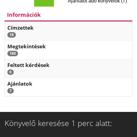
Ajánlatot adó könyvelők (7)
Információk
Címzettek
18
Megtekintések
180
Feltett kérdések
0
Ajánlatok
7
Könyvelő keresése 1 perc alatt: