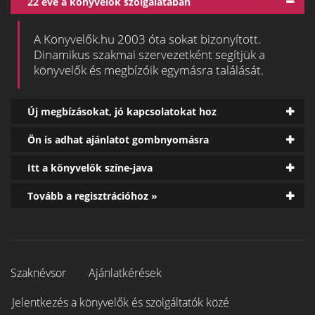
22 éve a könyvelők szolgálatában
A Könyvelők.hu 2003 óta sokat bizonyított.
Dinamikus szakmai szervezetként segítjük a
könyvelők és megbízóik egymásra találását.
Új megbízásokat, jó kapcsolatokat hoz
Ön is adhat ajánlatot gombnyomásra
Itt a könyvelők színe-java
Tovább a regisztrációhoz »
Szaknévsor
Ajánlatkérések
Jelentkezés a könyvelők és szolgáltatók közé