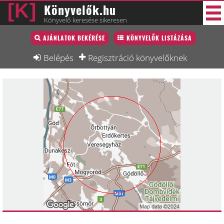
Könyvelők.hu
Könyvelő keresése sikeresen
Könyvelő lista
AJÁNLATOK BEKÉRÉSE
KÖNYVELŐK LISTÁZÁSA
45 új
Könyvelési munkák
Belépés
Regisztráció könyvelőknek
Fórum
Interjú
Blog
Állás
Képzésnaptár