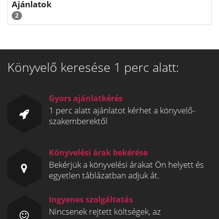
Ajánlatok
2
Könyvelő keresése 1 perc alatt:
Gyors ajánlatkérés
1 perc alatt ajánlatot kérhet a könyvelő-
szakemberektől
Könyvelési árak bekérése
Bekérjük a könyvelési árakat Ön helyett és
egyetlen táblázatban adjuk át.
Ingyenes szolgáltatás
Nincsenek rejtett költségek, az