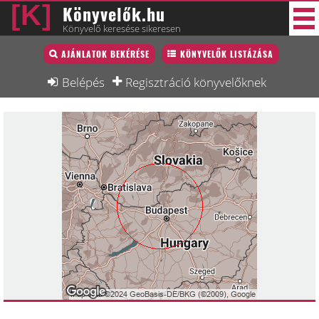
Könyvelők.hu
Könyvelő keresése sikeresen
Könyvelő lista
AJÁNLATOK BEKÉRÉSE
KÖNYVELŐK LISTÁZÁSA
39 új
Könyvelési munkák
Belépés
Regisztráció könyvelőknek
Fórum
Interjú
Blog
Állás
Képzésnaptár