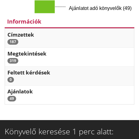
Ajánlatot adó könyvelők (49)
Információk
Címzettek
187
Megtekintések
319
Feltett kérdések
0
Ajánlatok
49
Könyvelő keresése 1 perc alatt: