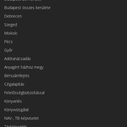
Budapest összes kerülete
Debrecen
Szeged
Miskolc
Pécs
Győr
Adótanácsadás
Anyagért házhoz megy
Bérszámfejtés
Cégalapítás
Felelősségbiztosítással
Könyvelés
Könyvvizsgálat
NAV-, TB-képviselet
Távkönyvelés