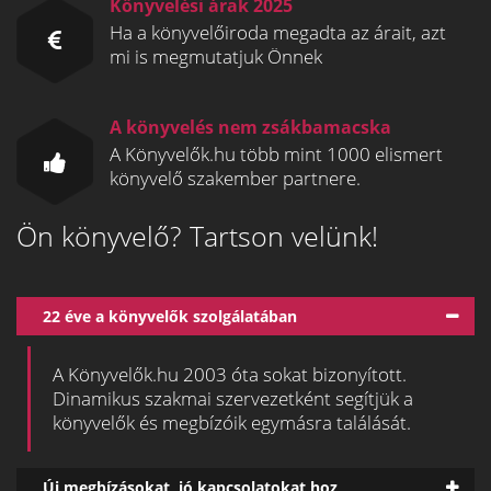
Könyvelési árak 2025
Ha a könyvelőiroda megadta az árait, azt
mi is megmutatjuk Önnek
A könyvelés nem zsákbamacska
A Könyvelők.hu több mint 1000 elismert
könyvelő szakember partnere.
Ön könyvelő? Tartson velünk!
22 éve a könyvelők szolgálatában
A Könyvelők.hu 2003 óta sokat bizonyított.
Dinamikus szakmai szervezetként segítjük a
könyvelők és megbízóik egymásra találását.
Új megbízásokat, jó kapcsolatokat hoz