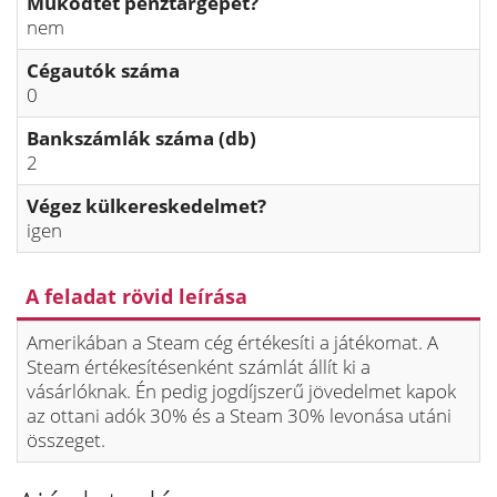
Működtet pénztárgépet?
nem
Cégautók száma
0
Bankszámlák száma (db)
2
Végez külkereskedelmet?
igen
A feladat rövid leírása
Amerikában a Steam cég értékesíti a játékomat. A
Steam értékesítésenként számlát állít ki a
vásárlóknak. Én pedig jogdíjszerű jövedelmet kapok
az ottani adók 30% és a Steam 30% levonása utáni
összeget.