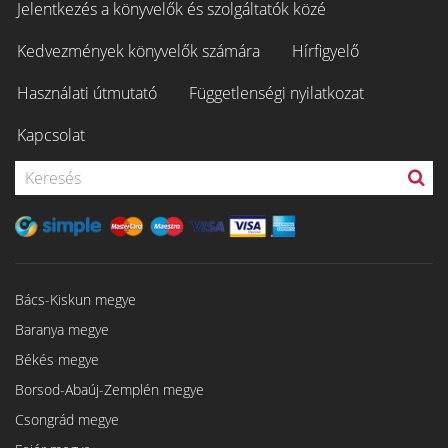
Jelentkezés a könyvelők és szolgáltatók közé
Kedvezmények könyvelők számára
Hírfigyelő
Használati útmutató
Függetlenségi nyilatkozat
Kapcsolat
Bács-Kiskun megye
Baranya megye
Békés megye
Borsod-Abaúj-Zemplén megye
Csongrád megye