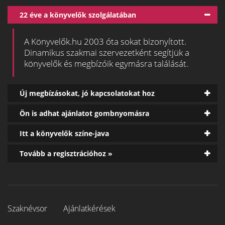
22 éve a könyvelők szolgálatában
A Könyvelők.hu 2003 óta sokat bizonyított.
Dinamikus szakmai szervezetként segítjük a
könyvelők és megbízóik egymásra találását.
Új megbízásokat, jó kapcsolatokat hoz
Ön is adhat ajánlatot gombnyomásra
Itt a könyvelők színe-java
Tovább a regisztrációhoz »
Szaknévsor
Ajánlatkérések