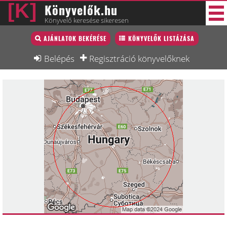
Könyvelők.hu
Könyvelő keresése sikeresen
Könyvelő lista
AJÁNLATOK BEKÉRÉSE
KÖNYVELŐK LISTÁZÁSA
48 új
Könyvelési munkák
Belépés
Regisztráció könyvelőknek
Fórum
Interjú
Blog
Állás
Képzésnaptár