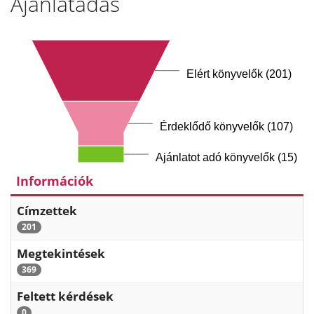
Ajánlatadás
Elért könyvelők (201)
Érdeklődő könyvelők (107)
Ajánlatot adó könyvelők (15)
Információk
Címzettek
201
Megtekintések
369
Feltett kérdések
0