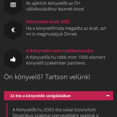
Az ajánlott könyvelők az Ön
vállalkozásához lesznek közel
Könyvelési árak 2025
Ha a könyvelőiroda megadta az árait, azt
mi is megmutatjuk Önnek
A könyvelés nem zsákbamacska
A Könyvelők.hu több mint 1000 elismert
könyvelő szakember partnere.
Ön könyvelő? Tartson velünk!
22 éve a könyvelők szolgálatában
A Könyvelők.hu 2003 óta sokat bizonyított.
Dinamikus szakmai szervezetként segítjük a