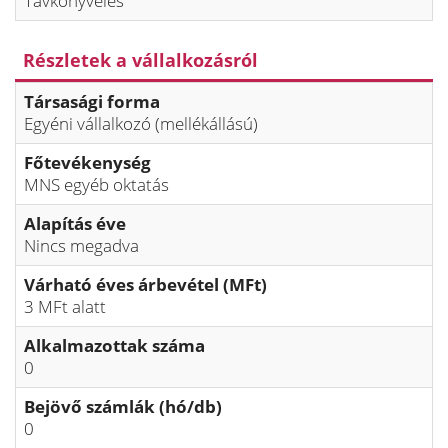
Távkönyvelés
Részletek a vállalkozásról
Társasági forma
Egyéni vállalkozó (mellékállású)
Főtevékenység
MNS egyéb oktatás
Alapítás éve
Nincs megadva
Várható éves árbevétel (MFt)
3 MFt alatt
Alkalmazottak száma
0
Bejövő számlák (hó/db)
0