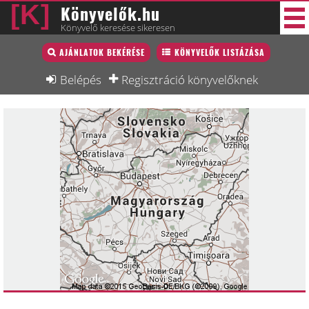
Könyvelők.hu
Könyvelő keresése sikeresen
Könyvelő lista
AJÁNLATOK BEKÉRÉSE
KÖNYVELŐK LISTÁZÁSA
38 új
Könyvelési munkák
Belépés
Regisztráció könyvelőknek
Fórum
Interjú
Blog
Állás
Képzésnaptár