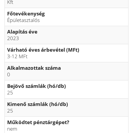
Kft
Főtevékenység
Épületasztalós
Alapítás éve
2023
Várható éves árbevétel (MFt)
3-12 MFt
Alkalmazottak száma
0
Bejövő számlák (hó/db)
25
Kimenő számlák (hó/db)
25
Működtet pénztárgépet?
nem