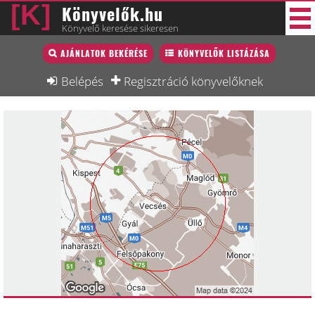
Könyvelők.hu
Könyvelő keresése sikeresen
Könyvelő lista
AJÁNLATOK BEKÉRÉSE
KÖNYVELŐK LISTÁZÁSA
30 új
Könyvelési munkák
Belépés
Regisztráció könyvelőknek
Fórum
Interjú
Blog
Állás
Képzésnaptár