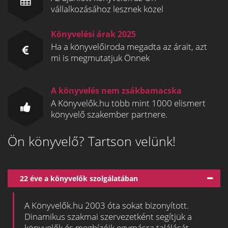
vállalkozásához lesznek közel
Könyvelési árak 2025
Ha a könyvelőiroda megadta az árait, azt
mi is megmutatjuk Önnek
A könyvelés nem zsákbamacska
A Könyvelők.hu több mint 1000 elismert
könyvelő szakember partnere.
Ön könyvelő? Tartson velünk!
22 éve a könyvelők szolgálatában
A Könyvelők.hu 2003 óta sokat bizonyított.
Dinamikus szakmai szervezetként segítjük a
könyvelők és megbízóik egymásra találását.