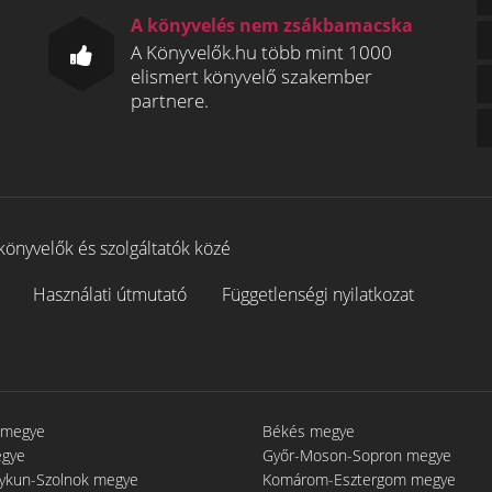
A könyvelés nem zsákbamacska
A Könyvelők.hu több mint 1000
elismert könyvelő szakember
partnere.
könyvelők és szolgáltatók közé
Használati útmutató
Függetlenségi nyilatkozat
 megye
Békés megye
egye
Győr-Moson-Sopron megye
gykun-Szolnok megye
Komárom-Esztergom megye