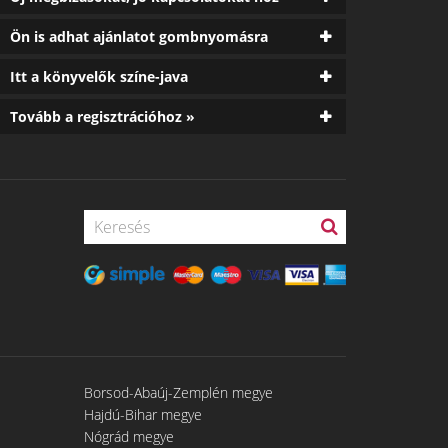
Ön is adhat ajánlatot gombnyomásra
Itt a könyvelők színe-java
Tovább a regisztrációhoz »
Borsod-Abaúj-Zemplén megye
Hajdú-Bihar megye
Nógrád megye