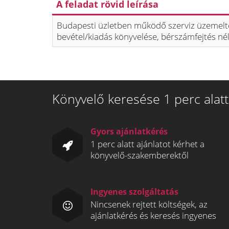
A feladat rövid leírása
Budapesti üzletben működő szerviz üzemel
bevétel/kiadás könyvelése, bérszámfejtés né
Könyvelő keresése 1 perc alatt
Gyors ajánlatkérés
1 perc alatt ajánlatot kérhet a
könyvelő-szakemberektől
Ingyenes szolgáltatás
Nincsenek rejtett költségek, az
ajánlatkérés és keresés ingyenes