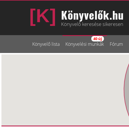
Könyvelők.hu
Könyvelő keresése sikeresen
40 új
Könyvelő lista
Könyvelési munkák
Fórum