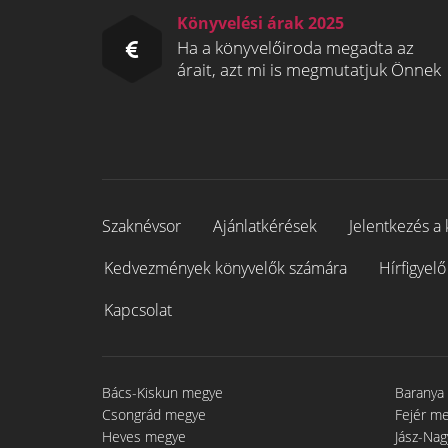
Könyvelési árak 2025
Ha a könyvelőiroda megadta az
árait, azt mi is megmutatjuk Önnek
Szaknévsor
Ajánlatkérések
Jelentkezés a 
Kedvezmények könyvelők számára
Hírfigyelő
Kapcsolat
Bács-Kiskun megye
Baranya
Csongrád megye
Fejér m
Heves megye
Jász-Na