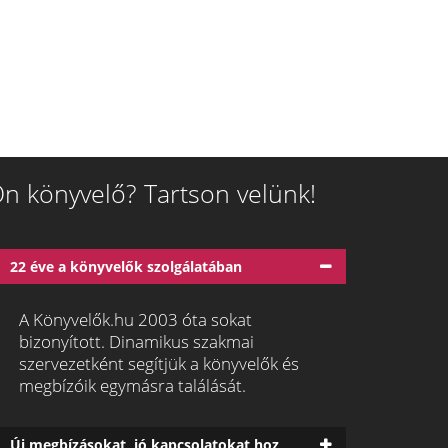
n könyvelő? Tartson velünk!
22 éve a könyvelők szolgálatában
A Könyvelők.hu 2003 óta sokat
bizonyított. Dinamikus szakmai
szervezetként segítjük a könyvelők és
megbízóik egymásra találását.
Új megbízásokat, jó kapcsolatokat hoz