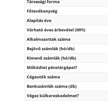
Társasági forma
Főtevékenység
Alapítás éve
Várható éves árbevétel (MFt)
Alkalmazottak száma
Bejövő számlák (hó/db)
Kimenő számlák (hó/db)
Működtet pénztárgépet?
Cégautók száma
Bankszámlák száma (db)
Végez külkereskedelmet?