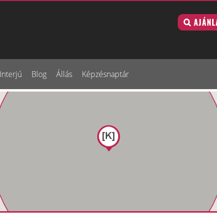
AJÁNL
Interjú
Blog
Állás
Képzésnaptár