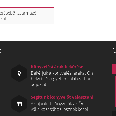
tetéséből származó
lkül
:
Ö
Könyvelési árak bekérése
Bekérjük a könyvelési árakat Ön
helyett és egyetlen táblázatban
adjuk át.
Segítünk könyvelőt választani
Az ajánlott könyvelők az Ön
vállalkozásához lesznek közel