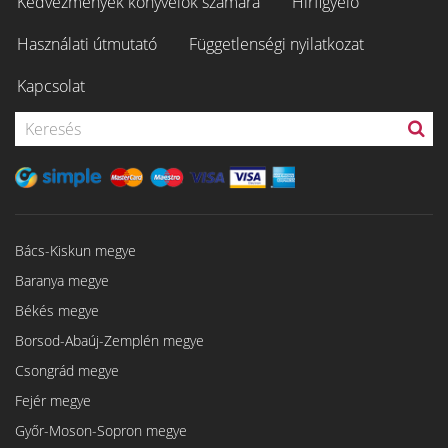
Kedvezmények könyvelők számára
Hírfigyelő
Használati útmutató
Függetlenségi nyilatkozat
Kapcsolat
Bács-Kiskun megye
Baranya megye
Békés megye
Borsod-Abaúj-Zemplén megye
Csongrád megye
Fejér megye
Győr-Moson-Sopron megye