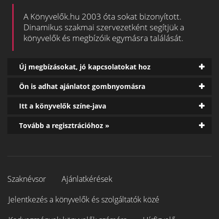
A Könyvelők.hu 2003 óta sokat bizonyított.
Dinamikus szakmai szervezetként segítjük a
könyvelők és megbízóik egymásra találását.
Új megbízásokat, jó kapcsolatokat hoz
Ön is adhat ajánlatot gombnyomásra
Itt a könyvelők színe-java
Tovább a regisztrációhoz »
Szaknévsor
Ajánlatkérések
Jelentkezés a könyvelők és szolgáltatók közé