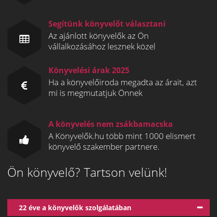
Segítünk könyvelőt választani
Az ajánlott könyvelők az Ön
vállalkozásához lesznek közel
Könyvelési árak 2025
Ha a könyvelőiroda megadta az árait, azt
mi is megmutatjuk Önnek
A könyvelés nem zsákbamacska
A Könyvelők.hu több mint 1000 elismert
könyvelő szakember partnere.
Ön könyvelő? Tartson velünk!
22 éve a könyvelők szolgálatában