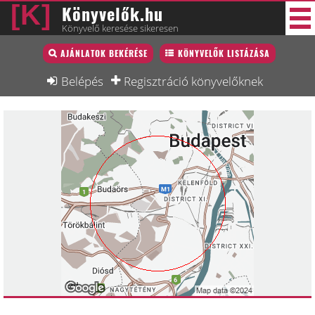
Könyvelők.hu
Könyvelő keresése sikeresen
Könyvelő lista
AJÁNLATOK BEKÉRÉSE
KÖNYVELŐK LISTÁZÁSA
30 új
Könyvelési munkák
Belépés
Regisztráció könyvelőknek
Fórum
Interjú
Blog
Állás
Képzésnaptár