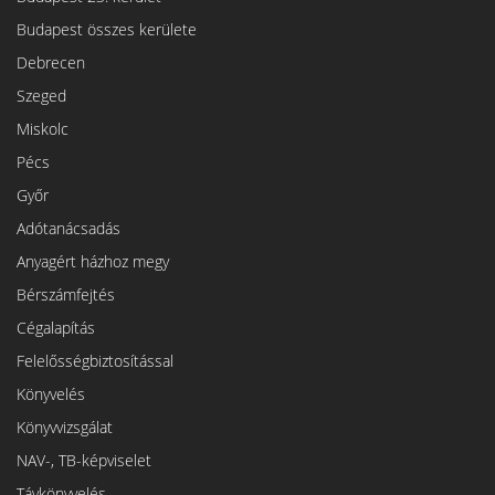
Budapest összes kerülete
Debrecen
Szeged
Miskolc
Pécs
Győr
Adótanácsadás
Anyagért házhoz megy
Bérszámfejtés
Cégalapítás
Felelősségbiztosítással
Könyvelés
Könyvvizsgálat
NAV-, TB-képviselet
Távkönyvelés