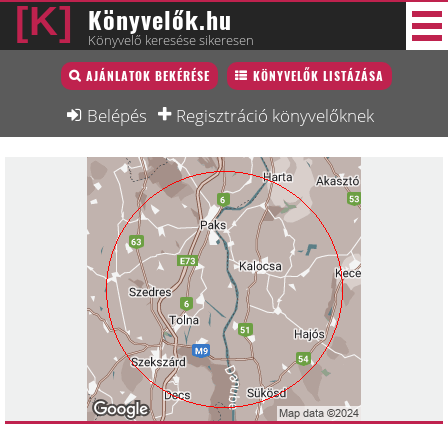
Könyvelők.hu
Könyvelő keresése sikeresen
Könyvelő lista
AJÁNLATOK BEKÉRÉSE
KÖNYVELŐK LISTÁZÁSA
40 új
Könyvelési munkák
Belépés
Regisztráció könyvelőknek
Fórum
Interjú
Blog
Állás
Képzésnaptár