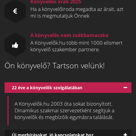
Könyvelési árak 2025
Ha a könyvelőiroda megadta az árait, azt
mi is megmutatjuk Önnek
A könyvelés nem zsákbamacska
A Könyvelők.hu több mint 1000 elismert
könyvelő szakember partnere.
Ön könyvelő? Tartson velünk!
22 éve a könyvelők szolgálatában
A Könyvelők.hu 2003 óta sokat bizonyított.
Dinamikus szakmai szervezetként segítjük a
könyvelők és megbízóik egymásra találását.
Új megbízásokat, jó kapcsolatokat hoz