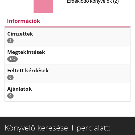
Érdeklődő könyvelők (2)
Információk
Címzettek
2
Megtekintések
182
Feltett kérdések
0
Ajánlatok
0
Könyvelő keresése 1 perc alatt: