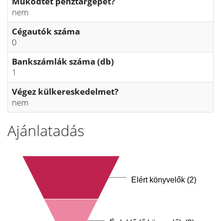
Működtet pénztárgépet?
nem
Cégautók száma
0
Bankszámlák száma (db)
1
Végez külkereskedelmet?
nem
Ajánlatadás
Elért könyvelők (2)