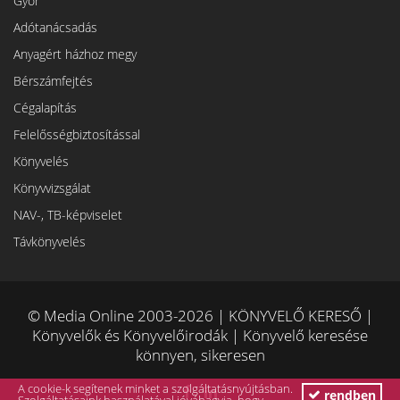
Győr
Adótanácsadás
Anyagért házhoz megy
Bérszámfejtés
Cégalapítás
Felelősségbiztosítással
Könyvelés
Könyvvizsgálat
NAV-, TB-képviselet
Távkönyvelés
© Media Online 2003-2026 | KÖNYVELŐ KERESŐ |
Könyvelők és Könyvelőirodák | Könyvelő keresése
könnyen, sikeresen
A cookie-k segítenek minket a szolgáltatásnyújtásban.
rendben