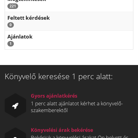
221
Feltett kérdések
0
Ajánlatok
1
Könyvelő keresése 1 perc alatt:
Gyors ajánlatkérés
1 perc alatt ajánlatot kérhet a könyvelő-
szakemberektől
Könyvelési árak bekérése
Bekérjük a könyvelési árakat Ön helyett és