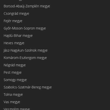
Borsod-Abaúj-Zemplén megye
Csongrád megye
Fejér megye
Győr-Moson-Sopron megye
Hajdú-Bihar megye
Heves megye
Jász-Nagykun-Szolnok megye
Komárom-Esztergom megye
Nógrád megye
Pest megye
Somogy megye
Szabolcs-Szatmár-Bereg megye
Tolna megye
Vas megye
Veszprém megye