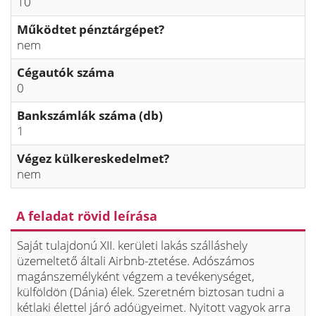
10
Működtet pénztárgépet?
nem
Cégautók száma
0
Bankszámlák száma (db)
1
Végez külkereskedelmet?
nem
A feladat rövid leírása
Saját tulajdonú XII. kerületi lakás szálláshely
üzemeltető általi Airbnb-ztetése. Adószámos
magánszemélyként végzem a tevékenységet,
külföldön (Dánia) élek. Szeretném biztosan tudni a
kétlaki élettel járó adóügyeimet. Nyitott vagyok arra