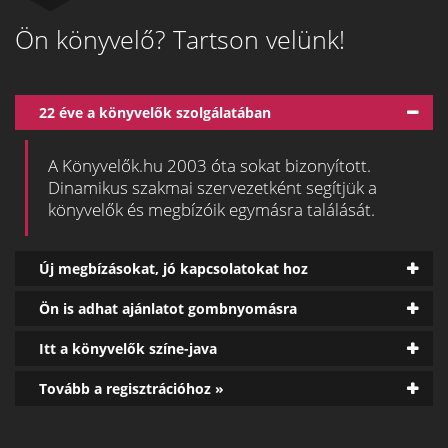
Ön könyvelő? Tartson velünk!
22 éve a könyvelők szolgálatában
A Könyvelők.hu 2003 óta sokat bizonyított.
Dinamikus szakmai szervezetként segítjük a
könyvelők és megbízóik egymásra találását.
Új megbízásokat, jó kapcsolatokat hoz
Ön is adhat ajánlatot gombnyomásra
Itt a könyvelők színe-java
Tovább a regisztrációhoz »