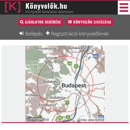
Könyvelők.hu
Könyvelő keresése sikeresen
Könyvelő lista
AJÁNLATOK BEKÉRÉSE
KÖNYVELŐK LISTÁZÁSA
33 új
Könyvelési munkák
Belépés
Regisztráció könyvelőknek
Fórum
Interjú
Blog
Állás
Képzésnaptár