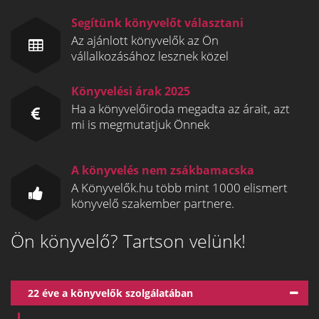
Segítünk könyvelőt választani
Az ajánlott könyvelők az Ön
vállalkozásához lesznek közel
Könyvelési árak 2025
Ha a könyvelőiroda megadta az árait, azt
mi is megmutatjuk Önnek
A könyvelés nem zsákbamacska
A Könyvelők.hu több mint 1000 elismert
könyvelő szakember partnere.
Ön könyvelő? Tartson velünk!
22 éve a könyvelők szolgálatában