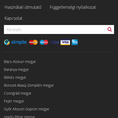
Használati útmutató
Függetlenségi nyilatkozat
Kapcsolat
Bács-Kiskun megye
Baranya megye
Békés megye
Borsod-Abaúj-Zemplén megye
Csongrád megye
Fejér megye
Győr-Moson-Sopron megye
Hajdú-Bihar megye