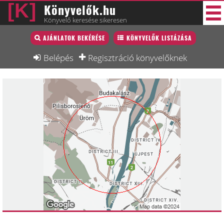
Könyvelők.hu
Könyvelő keresése sikeresen
Könyvelő lista
AJÁNLATOK BEKÉRÉSE
KÖNYVELŐK LISTÁZÁSA
38 új
Könyvelési munkák
Belépés
Regisztráció könyvelőknek
Fórum
Interjú
Blog
Állás
Képzésnaptár