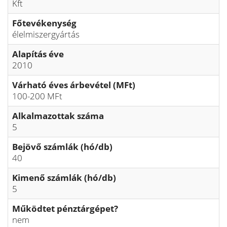
Kft
Főtevékenység
élelmiszergyártás
Alapítás éve
2010
Várható éves árbevétel (MFt)
100-200 MFt
Alkalmazottak száma
5
Bejövő számlák (hó/db)
40
Kimenő számlák (hó/db)
5
Működtet pénztárgépet?
nem