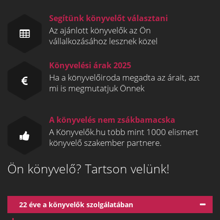
Segítünk könyvelőt választani
Az ajánlott könyvelők az Ön
vállalkozásához lesznek közel
Könyvelési árak 2025
Ha a könyvelőiroda megadta az árait, azt
mi is megmutatjuk Önnek
A könyvelés nem zsákbamacska
A Könyvelők.hu több mint 1000 elismert
könyvelő szakember partnere.
Ön könyvelő? Tartson velünk!
22 éve a könyvelők szolgálatában