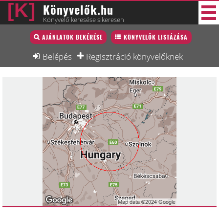
Könyvelők.hu
Könyvelő keresése sikeresen
Könyvelő lista
AJÁNLATOK BEKÉRÉSE
KÖNYVELŐK LISTÁZÁSA
47 új
Könyvelési munkák
Belépés
Regisztráció könyvelőknek
Fórum
Interjú
Blog
Állás
Képzésnaptár