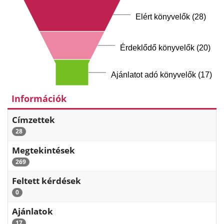
Elért könyvelők (28)
Érdeklődő könyvelők (20)
Ajánlatot adó könyvelők (17)
Információk
Címzettek
28
Megtekintések
269
Feltett kérdések
0
Ajánlatok
17